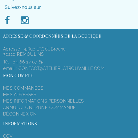
Suivez-nous sur
ADRESSE & COORDONNÉES DE LA BOUTIQUE
Adresse : 4,rue LT.Col. Broche
30210 REMOULINS
Tél :
04 66 37 07 65
email :
CONTACT@ATELIERLATROUVAILLE.COM
MON COMPTE
MES COMMANDES
MES ADRESSES
MES INFORMATIONS PERSONNELLES
ANNULATION D'UNE COMMANDE
DÉCONNEXION
INFORMATIONS
CGV