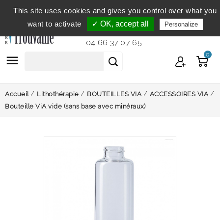
This site uses cookies and gives you control over what you
Service clientèle
du lundi au vendredi de 9h à 12h et
want to activate
✓ OK, accept all
Personalize
de 14h à 18h...
04 66 37 07 65
0

Accueil
Lithothérapie
BOUTEILLES VIA
ACCESSOIRES VIA
Bouteille ViA vide (sans base avec minéraux)