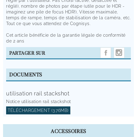
réglé par l'utilisateur. Pas choisi (activé, désactivé et
réglé), nombre de photos par étape (utile pour le HDR -
imaginez une pile de focus HDR!), Vitesse maximale,
temps de rampe, temps de stabilisation de la caméra, etc.
Tout ce que vous attendez de Cognisys.
Cet article bénéficie de la garantie légale de conformité
de 2 ans
INST
PARTAGER SUR
DOCUMENTS
utilisation rail stackshot
Notice utilisation rail stackshot
TÉLÉCHARGEMENT (3.76MB)
ACCESSOIRES