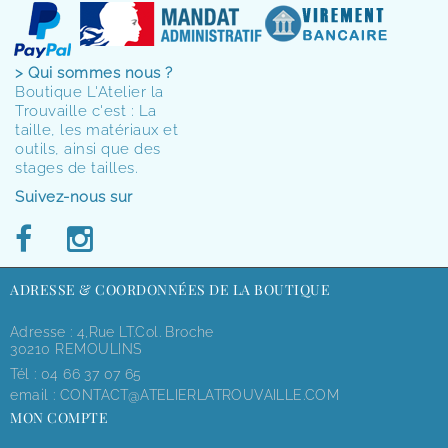
> Qui sommes nous ?
Boutique L'Atelier la
Trouvaille c'est : La
taille, les matériaux et
outils, ainsi que des
stages de tailles.
Suivez-nous sur
ADRESSE & COORDONNÉES DE LA BOUTIQUE
Adresse : 4,rue LT.Col. Broche
30210 REMOULINS
Tél :
04 66 37 07 65
email :
CONTACT@ATELIERLATROUVAILLE.COM
MON COMPTE