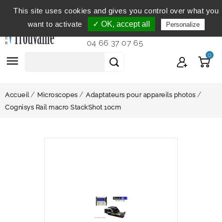
This site uses cookies and gives you control over what you
Service clientèle
du lundi au vendredi de 9h à 12h et
want to activate
✓ OK, accept all
Personalize
de 14h à 18h...
04 66 37 07 65
0

Accueil
Microscopes
Adaptateurs pour appareils photos
Cognisys Rail macro StackShot 10cm