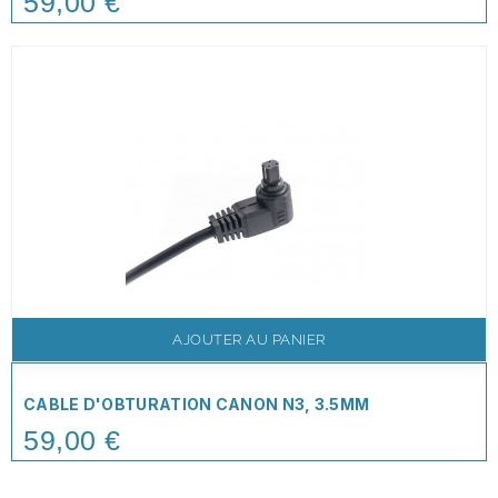
59,00 €
AJOUTER AU PANIER
CABLE D'OBTURATION CANON N3, 3.5MM
59,00 €
Price