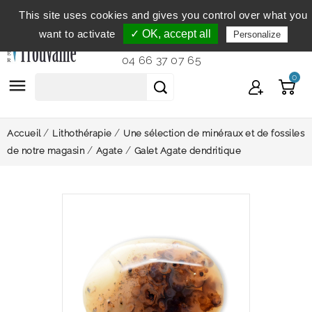
This site uses cookies and gives you control over what you
Service clientèle
du lundi au vendredi de 9h à 12h et
want to activate
✓ OK, accept all
Personalize
de 14h à 18h...
04 66 37 07 65
0

Accueil
Lithothérapie
Une sélection de minéraux et de fossiles
de notre magasin
Agate
Galet Agate dendritique