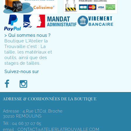
> Qui sommes nous ?
Boutique L'Atelier la
Trouvaille c'est : La
taille, les matériaux et
outils, ainsi que des
stages de tailles.
Suivez-nous sur
ADRESSE & COORDONNÉES DE LA BOUTIQUE
Adresse : 4,rue LT.Col. Broche
30210 REMOULINS
Tél :
04 66 37 07 65
email :
CONTACT@ATELIERLATROUVAILLE.COM