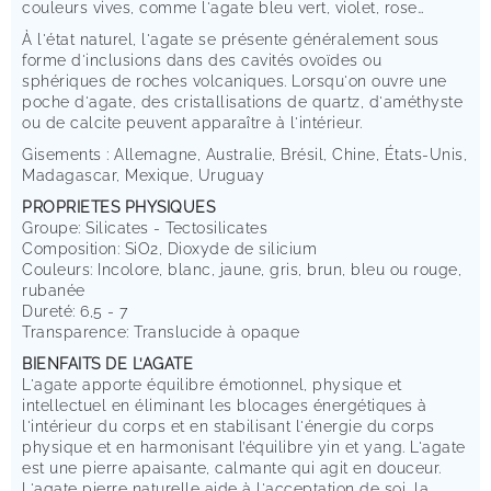
couleurs vives, comme l'agate bleu vert, violet, rose…
À l'état naturel, l'agate se présente généralement sous
forme d'inclusions dans des cavités ovoïdes ou
sphériques de roches volcaniques. Lorsqu'on ouvre une
poche d'agate, des cristallisations de quartz, d'améthyste
ou de calcite peuvent apparaître à l'intérieur.
Gisements : Allemagne, Australie, Brésil, Chine, États-Unis,
Madagascar, Mexique, Uruguay
PROPRIETES PHYSIQUES
Groupe: Silicates - Tectosilicates
Composition: SiO2, Dioxyde de silicium
Couleurs: Incolore, blanc, jaune, gris, brun, bleu ou rouge,
rubanée
Dureté: 6,5 - 7
Transparence: Translucide à opaque
BIENFAITS DE L’AGATE
L'agate apporte équilibre émotionnel, physique et
intellectuel en éliminant les blocages énergétiques à
l'intérieur du corps et en stabilisant l'énergie du corps
physique et en harmonisant l’équilibre yin et yang. L'agate
est une pierre apaisante, calmante qui agit en douceur.
L'agate pierre naturelle aide à l'acceptation de soi, la