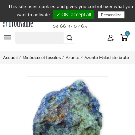
This site uses cookies and gives you control over what you
Service clientèle
du lundi au vendredi de 9h à 12h et
want to activate
✓ OK, accept all
Personalize
de 14h à 18h...
04 66 37 07 65
0

Accueil
Minéraux et fossiles
Azurite
Azurite Malachite brute