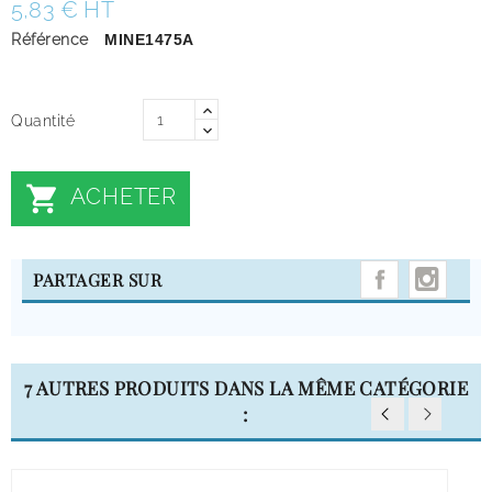
5,83 € HT
Référence
MINE1475A
Quantité

ACHETER
INST
PARTAGER SUR
7 AUTRES PRODUITS DANS LA MÊME CATÉGORIE
: