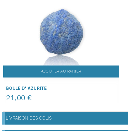
AJOUTER AU PANIER
BOULE D' AZURITE
21,00 €
Price
LIVRAISON DES COLIS