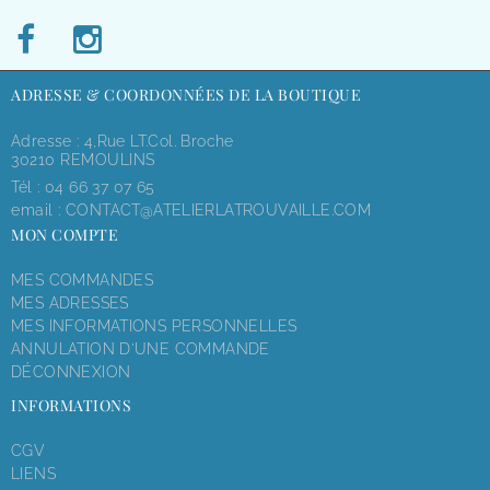
ADRESSE & COORDONNÉES DE LA BOUTIQUE
Adresse : 4,rue LT.Col. Broche
30210 REMOULINS
Tél :
04 66 37 07 65
email :
CONTACT@ATELIERLATROUVAILLE.COM
MON COMPTE
MES COMMANDES
MES ADRESSES
MES INFORMATIONS PERSONNELLES
ANNULATION D'UNE COMMANDE
DÉCONNEXION
INFORMATIONS
CGV
LIENS