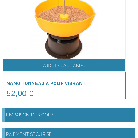
AJOUTER AU PANIER
NANO TONNEAU À POLIR VIBRANT
52,00 €
Price
LIVRAISON DES COLIS
PAIEMENT SÉCURISÉ