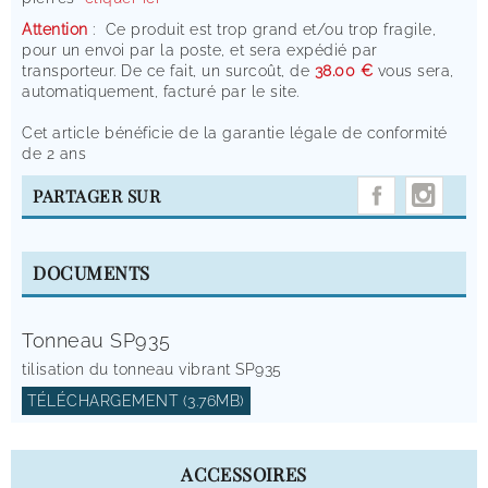
Attention
: Ce produit est trop grand et/ou trop fragile,
pour un envoi par la poste, et sera expédié par
transporteur. De ce fait, un surcoût, de
38.00 €
vous sera,
automatiquement, facturé par le site.
Cet article bénéficie de la garantie légale de conformité
de 2 ans
INST
PARTAGER SUR
DOCUMENTS
Tonneau SP935
tilisation du tonneau vibrant SP935
TÉLÉCHARGEMENT (3.76MB)
ACCESSOIRES