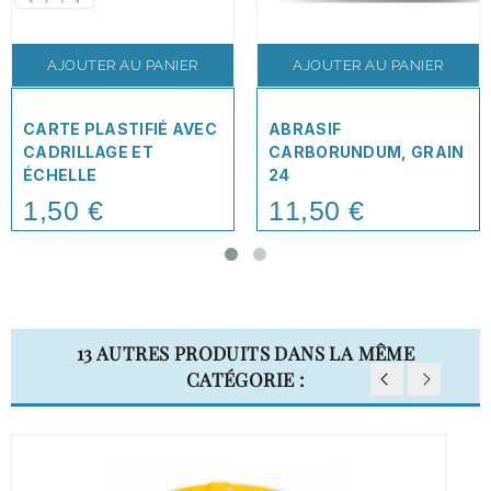
AJOUTER AU PANIER
AJOUTER AU PANIER
CARTE PLASTIFIÉ AVEC
ABRASIF
CADRILLAGE ET
CARBORUNDUM, GRAIN
ÉCHELLE
24
1,50 €
11,50 €
Price
Price
13 AUTRES PRODUITS DANS LA MÊME
CATÉGORIE :