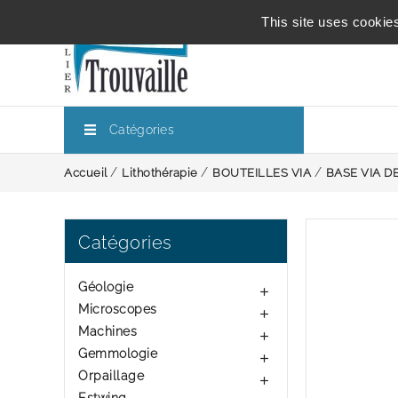
This site uses cookie
Catégories
Accueil
Lithothérapie
BOUTEILLES VIA
BASE VIA D
Catégories
Géologie

Microscopes

Machines

Gemmologie

Orpaillage
