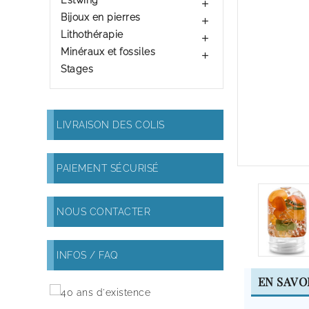
Estwing

Bijoux en pierres

Lithothérapie

Minéraux et fossiles

Stages
LIVRAISON DES COLIS
PAIEMENT SÉCURISÉ
NOUS CONTACTER
INFOS / FAQ
EN SAVO