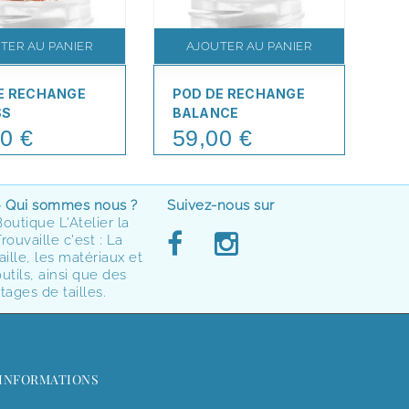
TER AU PANIER
AJOUTER AU PANIER
E RECHANGE
POD DE RECHANGE
PO
SS
BALANCE
LO
0 €
59,00 €
5
Price
Pr
> Qui sommes nous ?
Suivez-nous sur
Boutique L'Atelier la
rouvaille c'est : La
aille, les matériaux et
utils, ainsi que des
tages de tailles.
INFORMATIONS