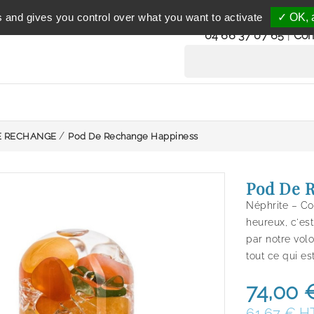
Service clientèle
s and gives you control over what you want to activate
✓ OK, a
du lundi au vendredi 
04 66 37 07 65
|
Con
E RECHANGE
Pod De Rechange Happiness
Pod De 
Néphrite – Co
heureux, c'est
par notre volo
tout ce qui est
74,00 
61,67 € H