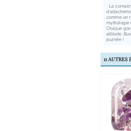
La cornaline
d'attachemen
comme un ra
mythologie e
Chaque gorg
attitude. Bu
journée !
11 AUTRES