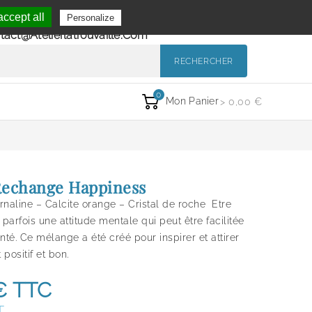
Se Connecter
ccept all
Personalize
de 9h à 12h et de 14h à 18h
Mon Compte
tact@atelierlatrouvaille.com
RECHERCHER
0
Mon Panier
> 0,00 €
Rechange Happiness
rnaline – Calcite orange – Cristal de roche Etre
 parfois une attitude mentale qui peut être facilitée
nté. Ce mélange a été créé pour inspirer et attirer
 positif et bon.
€
TTC
T