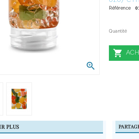
Référence
0
Quantité

ACH

IR PLUS
PARTAG