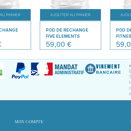
AU PANIER
AJOUTER AU PANIER
AJOU
ECHANGE
POD DE RECHANGE
POD D
FIVE ELEMENTS
FITNE
€
59,00 €
59,0
Price
Price
T
t
o
s
MON COMPTE