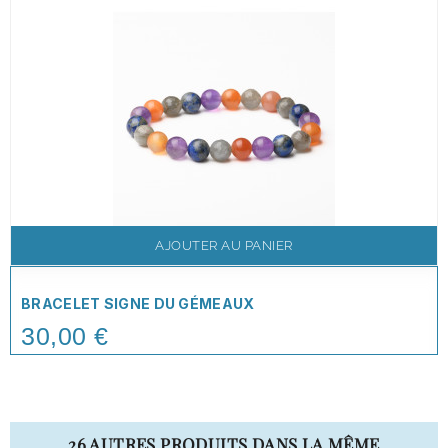
AJOUTER AU PANIER
BRACELET SIGNE DU GÉMEAUX
30,00 €
Price
26 AUTRES PRODUITS DANS LA MÊME