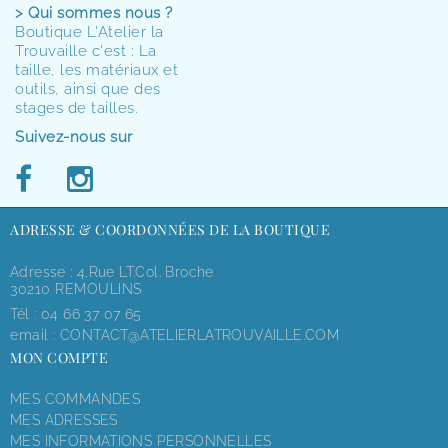
> Qui sommes nous ?
Boutique L'Atelier la
Trouvaille c'est : La
taille, les matériaux et
outils, ainsi que des
stages de tailles.
Suivez-nous sur
ADRESSE & COORDONNÉES DE LA BOUTIQUE
Adresse : 4,rue LT.Col. Broche
30210 REMOULINS
Tél :
04 66 37 07 65
email :
CONTACT@ATELIERLATROUVAILLE.COM
MON COMPTE
MES COMMANDES
MES ADRESSES
MES INFORMATIONS PERSONNELLES