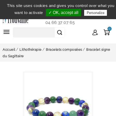
This site uses cookies and gives you control over what you
Service clientèle
du lundi au vendredi de 9h à 12h et
want to activate
✓ OK, accept all
Personalize
de 14h à 18h...
04 66 37 07 65
0

Accueil
Lithothérapie
Bracelets composées
Bracelet signe
du Sagittaire