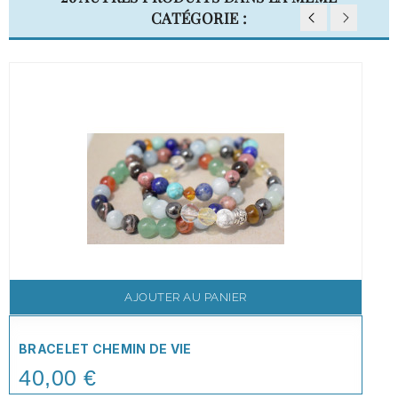
CATÉGORIE :
AJOUTER AU PANIER
BRACELET CHEMIN DE VIE
40,00 €
Price