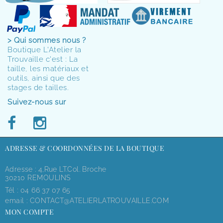
> Qui sommes nous ?
Boutique L'Atelier la
Trouvaille c'est : La
taille, les matériaux et
outils, ainsi que des
stages de tailles.
Suivez-nous sur
ADRESSE & COORDONNÉES DE LA BOUTIQUE
Adresse : 4,rue LT.Col. Broche
30210 REMOULINS
Tél :
04 66 37 07 65
email :
CONTACT@ATELIERLATROUVAILLE.COM
MON COMPTE