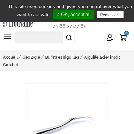
This site uses cookies and gives you control over what you
Service clientèle
du lundi au vendredi de 9h à 12h et
want to activate
✓ OK, accept all
Personalize
de 14h à 18h...
04 66 37 07 65
0

Accueil
Géologie
Burins et aiguilles
Aiguille acier inox :
Crochet