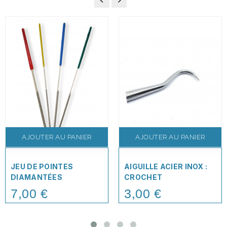
AJOUTER AU PANIER
AJOUTER AU PANIER
JEU DE POINTES
AIGUILLE ACIER INOX :
DIAMANTÉES
CROCHET
7,00 €
3,00 €
Price
Price