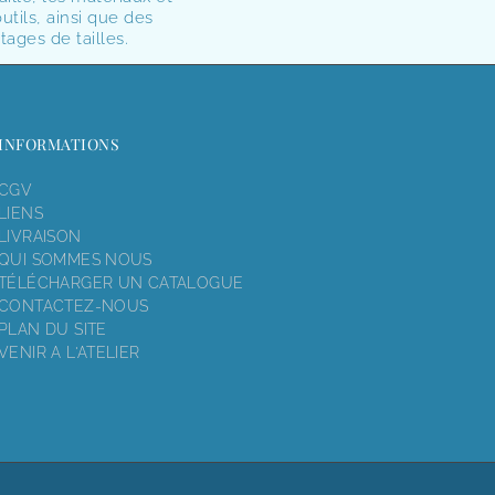
utils, ainsi que des
tages de tailles.
INFORMATIONS
CGV
LIENS
LIVRAISON
QUI SOMMES NOUS
TÉLÉCHARGER UN CATALOGUE
CONTACTEZ-NOUS
PLAN DU SITE
VENIR A L'ATELIER