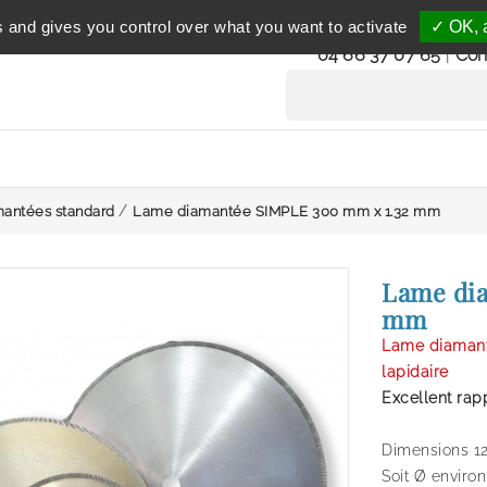
Service clientèle
s and gives you control over what you want to activate
✓ OK, a
du lundi au vendredi 
04 66 37 07 65
|
Con
antées standard
Lame diamantée SIMPLE 300 mm x 1.32 mm
Lame di
mm
Lame diamanté
lapidaire
Excellent rapp
Dimensions 12
Soit Ø environ