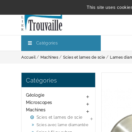
This site uses cookie
Catégories
Accueil
Machines
Scies et lames de scie
Lames diam
Catégories
Géologie

Microscopes

Machines

Scies et lames de scie

Scies avec lame diamantée