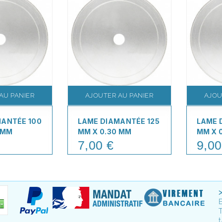
AU PANIER
AJOUTER AU PANIER
AJOU
MANTÉE 100
LAME DIAMANTÉE 125
LAME 
 MM
MM X 0.30 MM
MM X 
7,00 €
9,00
Price
Price
T
t