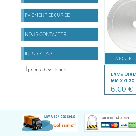
PAIEMENT SÉCURISÉ
NOUS CONTACTER
INFOS / FAQ
AJOUTER 
LAME DIA
MM X 0.30
6,00 €
Price