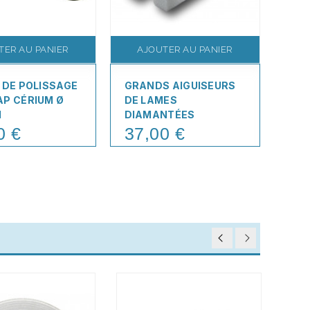
TER AU PANIER
AJOUTER AU PANIER
A
 DE POLISSAGE
GRANDS AIGUISEURS
BAG
P CÉRIUM Ø
DE LAMES
DE 1
M
DIAMANTÉES
5,
Pric
0 €
37,00 €
Price