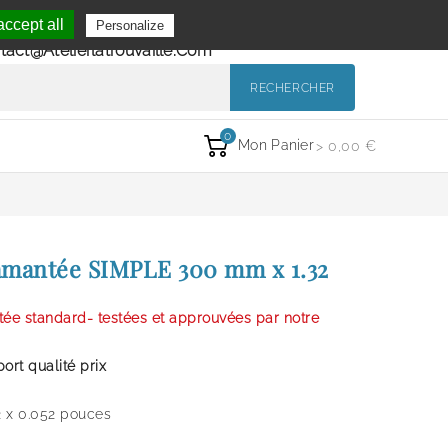
Se Connecter
ccept all
Personalize
de 9h à 12h et de 14h à 18h
Mon Compte
tact@atelierlatrouvaille.com
RECHERCHER
0
Mon Panier
> 0,00 €
amantée SIMPLE 300 mm x 1.32
e standard- testées et approuvées par notre
ort qualité prix
 x 0.052 pouces