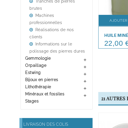
Tranches de pierres
brutes
Machines
AJOUTER
professionnelles
Réalisations de nos
HUILE MIN
clients
22,00 
Price
Informations sur le
polissage des pierres dures
Gemmologie

Orpaillage

Estwing

Bijoux en pierres

Lithothérapie

Minéraux et fossiles

21 AUTRES
Stages
LIVRAISON DES COLIS