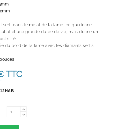
305mm
.32mm
t serti dans le métal de la lame, ce qui donne
ésultat et une grande durée de vie, mais donne un
nt strié
e du bord de la lame avec les diamants sertis
 pouces
€
TTC
T
12HAB