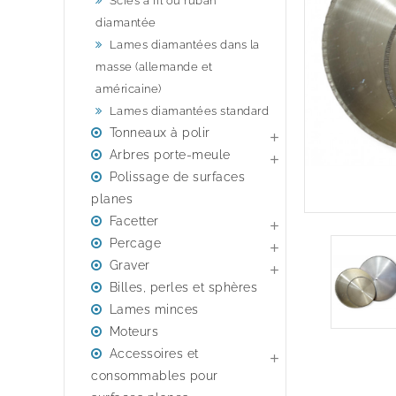
Scies à fil ou ruban
diamantée
Lames diamantées dans la
masse (allemande et
américaine)
Lames diamantées standard
Tonneaux à polir

Arbres porte-meule

Polissage de surfaces
planes
Facetter

Percage

Graver

Billes, perles et sphères
Lames minces
Moteurs
Accessoires et

consommables pour