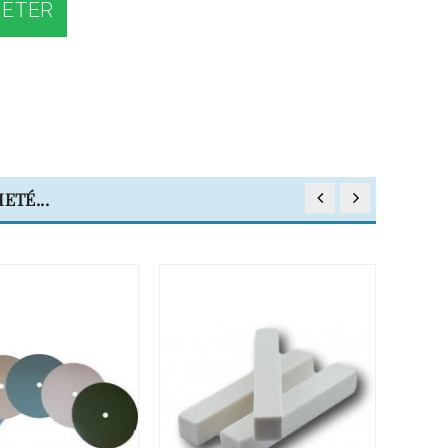
ETER
ETÉ...