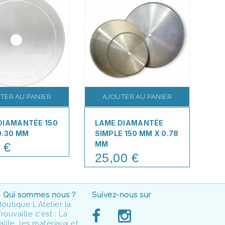
TER AU PANIER
AJOUTER AU PANIER
DIAMANTÉE 150
LAME DIAMANTÉE
L
0.30 MM
SIMPLE 150 MM X 0.78
SI
MM
0.
 €
25,00 €
2
Price
Pr
> Qui sommes nous ?
Suivez-nous sur
Boutique L'Atelier la
rouvaille c'est : La
aille, les matériaux et