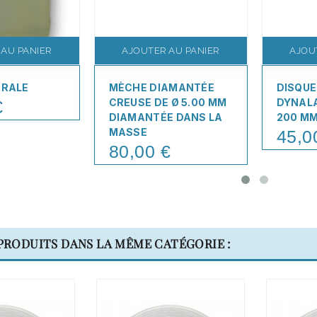
 AU PANIER
AJOUTER AU PANIER
AJOU
ÉRALE
MÈCHE DIAMANTÉE
DISQUE
CREUSE DE Ø 5.00 MM
DYNALA
€
DIAMANTÉE DANS LA
200 M
MASSE
45,0
Price
80,00 €
Price
 PRODUITS DANS LA MÊME CATÉGORIE :