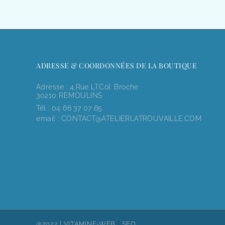
ADRESSE & COORDONNÉES DE LA BOUTIQUE
Adresse : 4,rue LT.Col. Broche
30210 REMOULINS
Tél :
04 66 37 07 65
email :
CONTACT@ATELIERLATROUVAILLE.COM
|
@2022 |
VITAMINE-WEB
SEO