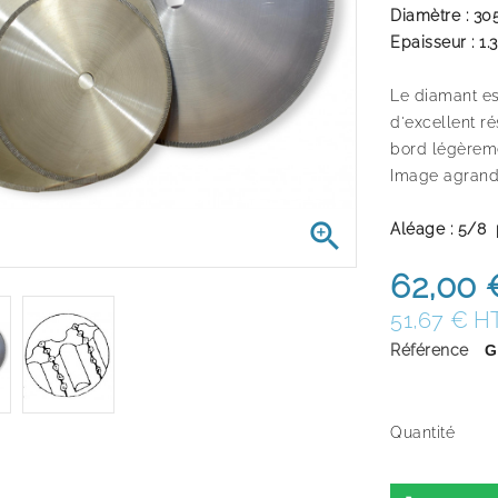
Diamètre : 
Epaisseur : 1
Le diamant es
d'excellent r
bord légèreme
Image agrandi

Aléage : 5/8
62,00 
51,67 € H
Référence
G
Quantité