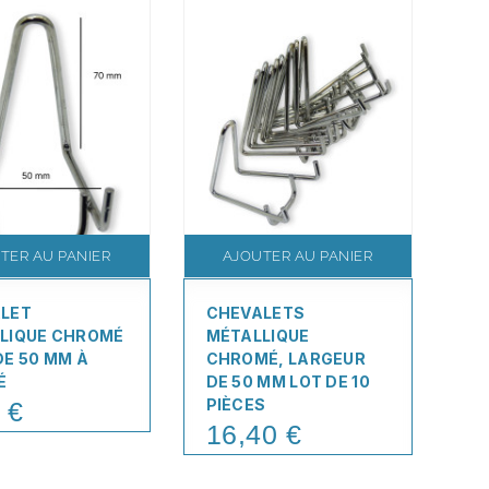
TER AU PANIER
AJOUTER AU PANIER
LET
CHEVALETS
C
LIQUE CHROMÉ
MÉTALLIQUE
M
DE 50 MM À
CHROMÉ, LARGEUR
BA
É
DE 50 MM LOT DE 10
L'
PIÈCES
 €
2
Pr
16,40 €
Price