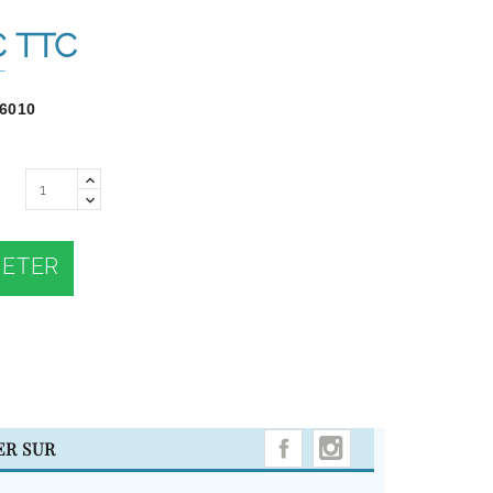
€
TTC
T
6010
ETER
INSTAGRAM
ER SUR