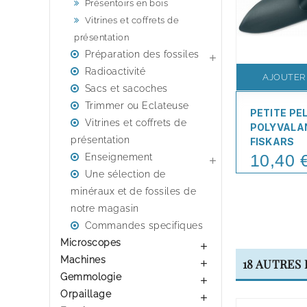
Présentoirs en bois
Vitrines et coffrets de
présentation
Préparation des fossiles

Radioactivité
AJOUTER
Sacs et sacoches
Trimmer ou Eclateuse
PETITE PE
Vitrines et coffrets de
POLYVALA
présentation
FISKARS
10,40 
Enseignement
Price

Une sélection de
minéraux et de fossiles de
notre magasin
Commandes specifiques
Microscopes

Machines
18 AUTRES

Gemmologie

Orpaillage
