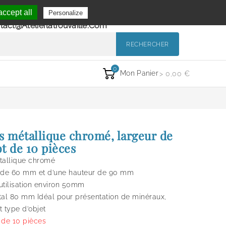
Se Connecter
ccept all
Personalize
de 9h à 12h et de 14h à 18h
Mon Compte
tact@atelierlatrouvaille.com
RECHERCHER
0
Mon Panier
> 0,00 €
s métallique chromé, largeur de
t de 10 pièces
tallique chromé
r de 60 mm et d’une hauteur de 90 mm
utilisation environ 50mm
tal 80 mm Idéal pour présentation de minéraux,
ut type d’objet
 de 10 pièces