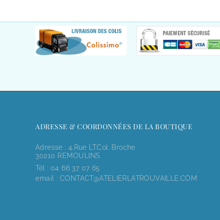
ADRESSE & COORDONNÉES DE LA BOUTIQUE
Adresse : 4,rue LT.Col. Broche
30210 REMOULINS
Tél :
04 66 37 07 65
email :
CONTACT@ATELIERLATROUVAILLE.COM