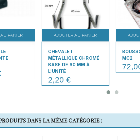
 AU PANIER
AJOUTER AU PANIER
AJOU
LLE
CHEVALET
BOUSS
NTE
MÉTALLIQUE CHROMÉ
MC2
BASE DE 60 MM À
72,0
Price
L'UNITÉ
€
2,20 €
Price
 PRODUITS DANS LA MÊME CATÉGORIE :