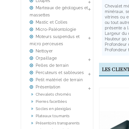
Loupes

Chevalet mé
Marteaux de géologues et

minéraux, s
massettes
vitrines ou 
Mastic et Colles
ou tout autr
présente a l
Micro-Paléontologie
Largeur du
Moteurs suspendus et

Hauteur 90
micro perceuses
Profondeur 
Profondeur 
Nettoyer
Orpaillage

Pelles de terrain
LES CLIEN
Percuteurs et sableuses

Petit matériel de terrain
Présentation

Chevalets chromés
Pierres facettées
Socles en plexiglas
Plateaux tournants
Présentoirs transparents