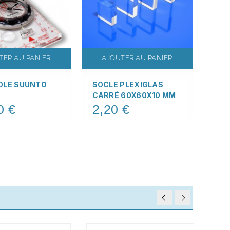
TER AU PANIER
AJOUTER AU PANIER
A
OLE SUUNTO
SOCLE PLEXIGLAS
FLA
CARRÉ 60X60X10 MM
X 6
0 €
2,20 €
3,
Price
Pric