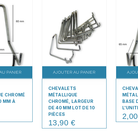
AU PANIER
AJOUTER AU PANIER
AJOU
CHEVALETS
CHEVA
UE CHROMÉ
MÉTALLIQUE
MÉTAL
0 MM À
CHROMÉ, LARGEUR
BASE 
DE 40 MM LOT DE 10
L'UNIT
PIÈCES
2,00
Price
13,90 €
Price