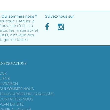
> Qui sommes nous ?
Suivez-nous sur
Boutique L'Atelier la
rouvaille c'est : La
aille, les matériaux et
utils, ainsi que des
tages de tailles.
INFORMATIONS
CGV
LIENS
LIVRAISON
QUI SOMMES NOUS
TÉLÉCHARGER UN CATALOGUE
CONTACTEZ-NOUS
PLAN DU SITE
VENIR A L'ATELIER