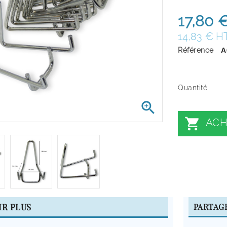
17,80 
14,83 € H
Référence
A
Quantité


ACH
IR PLUS
PARTAG