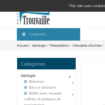
This site uses cookie
Catégories
Accueil
Géologie
Présentation
Chevalets chromés
Catégories
Géologie

Balances

Bacs a ultrasons
Boîtes avec mousse,

coffrets et plateaux de