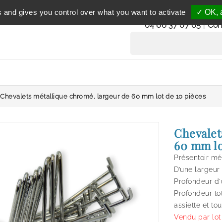
Service clientèle
s and gives you control over what you want to activate
✓ OK, a
du lundi au vendredi 
04 66 37 07 65
|
Con
Chevalets métallique chromé, largeur de 60 mm lot de 10 pièces
Chevalet
60 mm lo
Présentoir mé
D’une largeu
Profondeur d'
Profondeur to
assiette et to
Vendu par lot