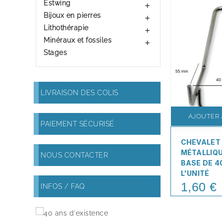
Estwing

Bijoux en pierres

Lithothérapie

Minéraux et fossiles

Stages
LIVRAISON DES COLIS
AJOUTER 
PAIEMENT SÉCURISÉ
CHEVALET
MÉTALLIQ
NOUS CONTACTER
BASE DE 4
L'UNITÉ
1,60 €
Price
INFOS / FAQ