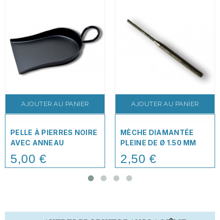
AJOUTER AU PANIER
AJOUTER AU PANIER
PELLE À PIERRES NOIRE
MÈCHE DIAMANTÉE
AVEC ANNEAU
PLEINE DE Ø 1.50 MM
5,00 €
2,50 €
Price
Price