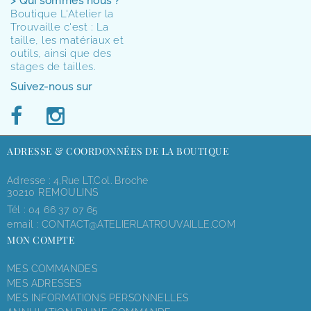
> Qui sommes nous ?
Boutique L'Atelier la
Trouvaille c'est : La
taille, les matériaux et
outils, ainsi que des
stages de tailles.
Suivez-nous sur
ADRESSE & COORDONNÉES DE LA BOUTIQUE
Adresse : 4,rue LT.Col. Broche
30210 REMOULINS
Tél :
04 66 37 07 65
email :
CONTACT@ATELIERLATROUVAILLE.COM
MON COMPTE
MES COMMANDES
MES ADRESSES
MES INFORMATIONS PERSONNELLES