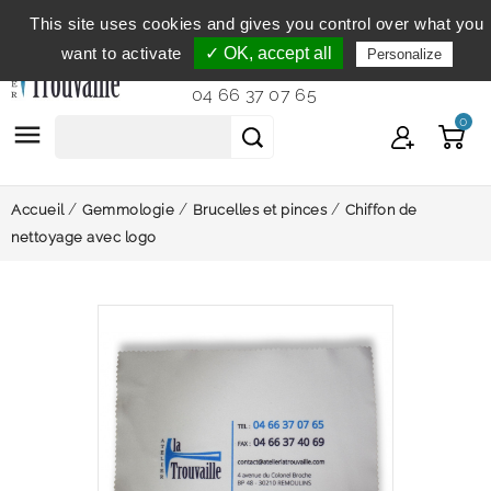
This site uses cookies and gives you control over what you
Service clientèle
du lundi au vendredi de 9h à 12h et
want to activate
✓ OK, accept all
Personalize
de 14h à 18h...
04 66 37 07 65
0

Accueil
Gemmologie
Brucelles et pinces
Chiffon de
nettoyage avec logo