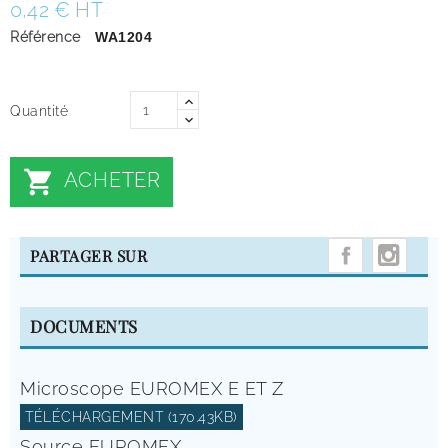
0,42 € HT
Référence
WA1204
Quantité

ACHETER
INST
PARTAGER SUR
DOCUMENTS
Microscope EUROMEX E ET Z
TÉLÉCHARGEMENT (170.43KB)
Source EUROMEX