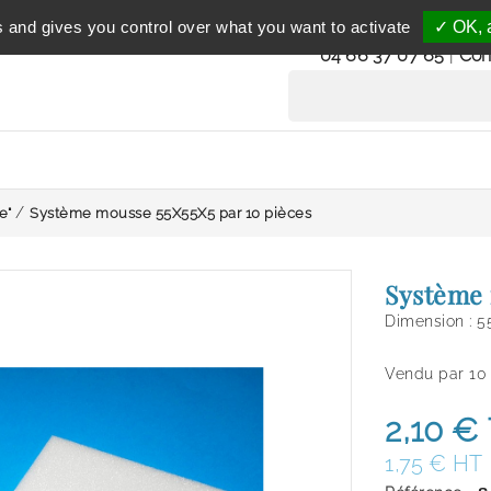
Service clientèle
s and gives you control over what you want to activate
✓ OK, a
du lundi au vendredi 
04 66 37 07 65
|
Con
e"
Système mousse 55X55X5 par 10 pièces
Système 
Dimension : 
Vendu par 10
2,10 €
1,75 € HT