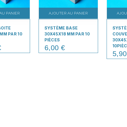
AU PANIER
AJOUTER AU PANIER
AJOU
BOITE
SYSTÈME BASE
SYST
MM PAR 10
30X45X18 MM PAR 10
COUVE
PIÈCES
30X45
10PIÈ
€
6,00 €
Price
5,90
Price