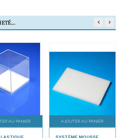
ETÉ...
TER AU PANIER
AJOUTER AU PANIER
A
PLASTIQUE
SYSTÈME MOUSSE
SYS