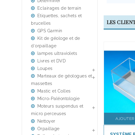
Déterminer
Eclairages de terrain
Etiquettes, sachets et
LES CLIEN
brucelles
GPS Garmin
Kit de géologe et de
d'orpaillage
lampes ultraviolets
Livres et DVD
Loupes

Marteaux de géologues et

massettes
Mastic et Colles
Micro-Paléontologie
Moteurs suspendus et

micro perceuses
AJOUTER
Nettoyer
Orpaillage

SYSTÈME 