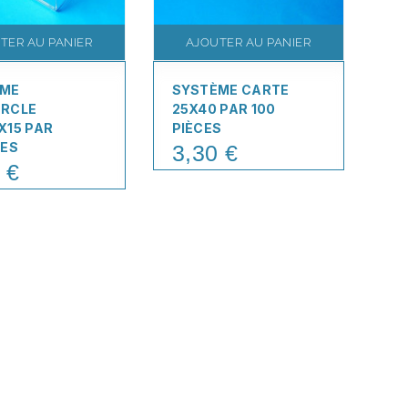
TER AU PANIER
AJOUTER AU PANIER
ÈME
SYSTÈME CARTE
SY
RCLE
25X40 PAR 100
PA
X15 PAR
PIÈCES
4
Pr
CES
3,30 €
Price
 €