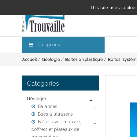
This site uses cookie
Catégories
Accueil
Géologie
Boîtes en plastique
Boîtes "systèm
Catégories
Géologie

Balances

Bacs a ultrasons
Boîtes avec mousse,

coffrets et plateaux de