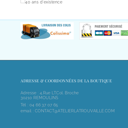
ADRESSE & COORDONNÉES DE LA BOUTIQUE
Adresse : 4,rue LT.Col. Broche
30210 REMOULINS
Tél :
04 66 37 07 65
email :
CONTACT@ATELIERLATROUVAILLE.COM