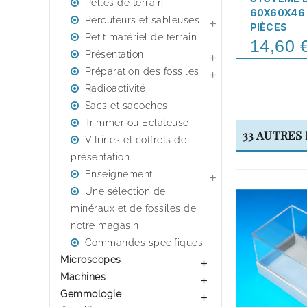
Pelles de terrain
60X60X46 
Percuteurs et sableuses

PIÈCES
Petit matériel de terrain
14,60 
Price
Présentation

Préparation des fossiles

Radioactivité
Sacs et sacoches
Trimmer ou Eclateuse
33 AUTRES
Vitrines et coffrets de
présentation
Enseignement

Une sélection de
minéraux et de fossiles de
notre magasin
Commandes specifiques
Microscopes

Machines

Gemmologie
