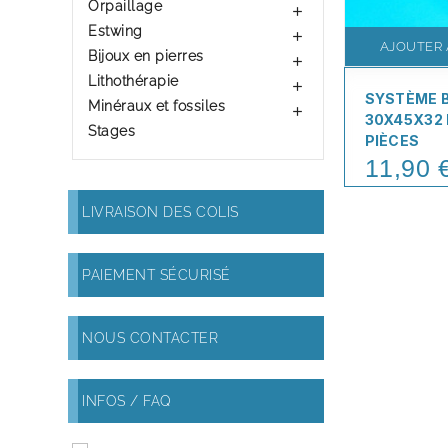
Orpaillage

Estwing

AJOUTER 
Bijoux en pierres

Lithothérapie

SYSTÈME 
Minéraux et fossiles

30X45X32 
Stages
PIÈCES
11,90 
Price
LIVRAISON DES COLIS
PAIEMENT SÉCURISÉ
NOUS CONTACTER
INFOS / FAQ