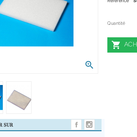
Référence
S
Quantité

ACH

INSTAGRAM
R SUR