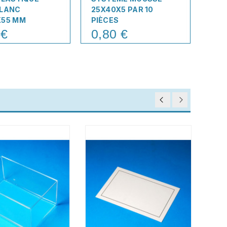
BLANC
25X40X5 PAR 10
85X
X55 MM
PIÈCES
PIÈ
 €
0,80 €
2,
Price
Pric