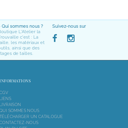
> Qui sommes nous ?
Suivez-nous sur
Boutique L'Atelier la
rouvaille c'est : La
aille, les matériaux et
utils, ainsi que des
tages de tailles.
INFORMATIONS
CGV
LIENS
LIVRAISON
QUI SOMMES NOUS
TÉLÉCHARGER UN CATALOGUE
CONTACTEZ-NOUS