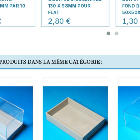
MM PAR 10
130 X 98MM POUR
FOND 
FLAT
50X50
€
2,80 €
1,30
Price
Price
 PRODUITS DANS LA MÊME CATÉGORIE :