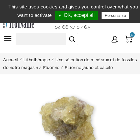
This site uses cookies and gives you control over what you
Service clientèle
du lundi au vendredi de 9h à 12h et
want to activate
✓ OK, accept all
Personalize
de 14h à 18h...
04 66 37 07 65
0

Accueil
Lithothérapie
Une sélection de minéraux et de fossiles
de notre magasin
Fluorine
Fluorine jaune et calcite