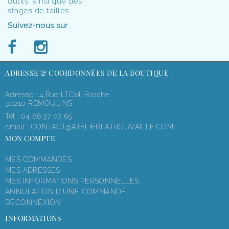
outils, ainsi que des
stages de tailles.
Suivez-nous sur
ADRESSE & COORDONNÉES DE LA BOUTIQUE
Adresse : 4,rue LT.Col. Broche
30210 REMOULINS
Tél :
04 66 37 07 65
email :
CONTACT@ATELIERLATROUVAILLE.COM
MON COMPTE
MES COMMANDES
MES ADRESSES
MES INFORMATIONS PERSONNELLES
ANNULATION D'UNE COMMANDE
DÉCONNEXION
INFORMATIONS