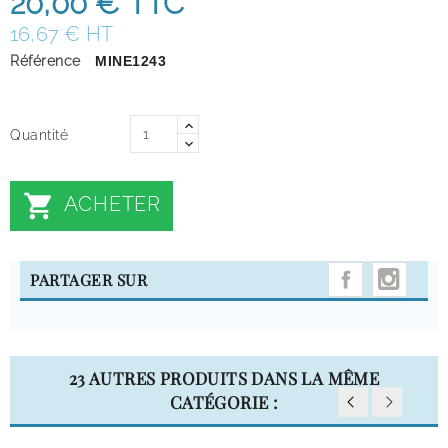
20,00 €
TTC
16,67 € HT
Référence
MINE1243
Quantité

ACHETER
INST
PARTAGER SUR
23 AUTRES PRODUITS DANS LA MÊME
CATÉGORIE :