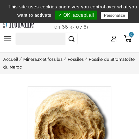
This site uses cookies and gives you control over what you
Service clientèle
du lundi au vendredi de 9h à 12h et
want to activate
✓ OK, accept all
Personalize
de 14h à 18h...
04 66 37 07 65
0

Accueil
Minéraux et fossiles
Fossiles
Fossile de Stromatolite
du Maroc