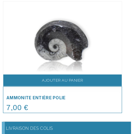
AJOUTER AU PANIER
AMMONITE ENTIÈRE POLIE
7,00 €
Price
LIVRAISON DES COLIS