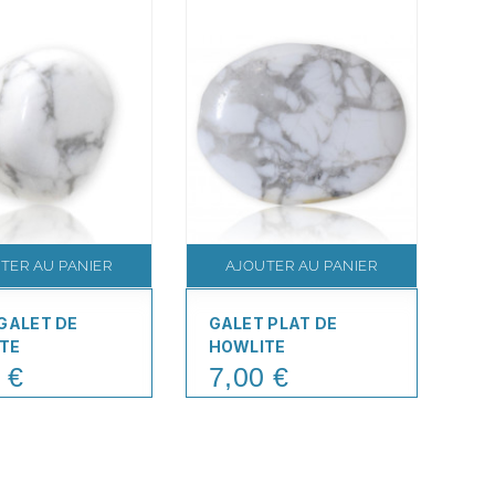
TER AU PANIER
AJOUTER AU PANIER
 GALET DE
GALET PLAT DE
TE
HOWLITE
 €
7,00 €
Price