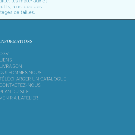
aille, les matériaux et
utils, ainsi que des
tages de tailles.
INFORMATIONS
CGV
LIENS
LIVRAISON
QUI SOMMES NOUS
TÉLÉCHARGER UN CATALOGUE
CONTACTEZ-NOUS
PLAN DU SITE
VENIR A L'ATELIER