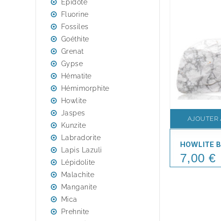
Epidote
Fluorine
Fossiles
Goéthite
Grenat
Gypse
Hématite
Hémimorphite
Howlite
Jaspes
AJOUTER 
Kunzite
Labradorite
HOWLITE 
Lapis Lazuli
7,00 €
Price
Lépidolite
Malachite
Manganite
Mica
Prehnite