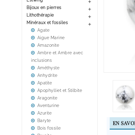
Estwing

Bijoux en pierres

Lithothérapie

Minéraux et fossiles

Agate
Aigue Marine
Amazonite
Ambre et Ambre avec
inclusions
Améthyste
Anhydrite
Apatite
Apophylliet et Stilbite
Aragonite
Aventurine
Azurite
Baryte
EN SAVO
Bois fossile