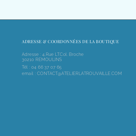
ADRESSE & COORDONNÉES DE LA BOUTIQUE
Adresse : 4,rue LT.Col. Broche
30210 REMOULINS
Tél :
04 66 37 07 65
email :
CONTACT@ATELIERLATROUVAILLE.COM