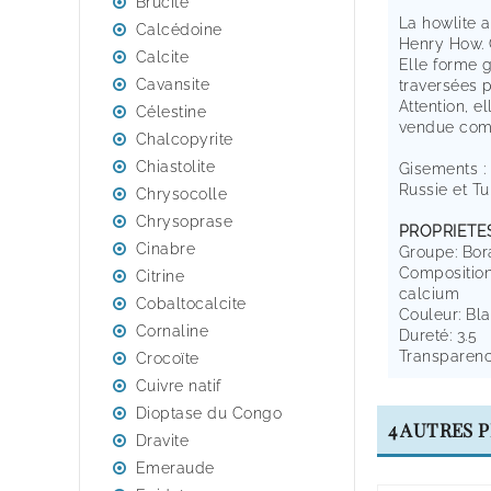
Brucite
La howlite 
Calcédoine
Henry How. 
Calcite
Elle forme 
Cavansite
traversées 
Attention, e
Célestine
vendue com
Chalcopyrite
Chiastolite
Gisements :
Russie et Tu
Chrysocolle
Chrysoprase
PROPRIETE
Cinabre
Groupe: Bor
Composition
Citrine
calcium
Cobaltocalcite
Couleur: Bla
Cornaline
Dureté: 3.5
Transparen
Crocoïte
Cuivre natif
Dioptase du Congo
4 AUTRES 
Dravite
Emeraude