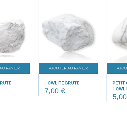
AU PANIER
AJOUTER AU PANIER
AJOU
BRUTE
HOWLITE BRUTE
PETIT
HOWLI
7,00 €
Price
5,00
Price