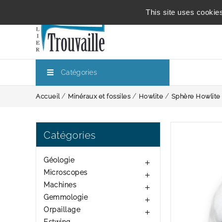
This site uses cookie
Catégories
Accueil
Minéraux et fossiles
Howlite
Sphère Howlite
Catégories
Géologie

Microscopes

Machines

Gemmologie

Orpaillage
