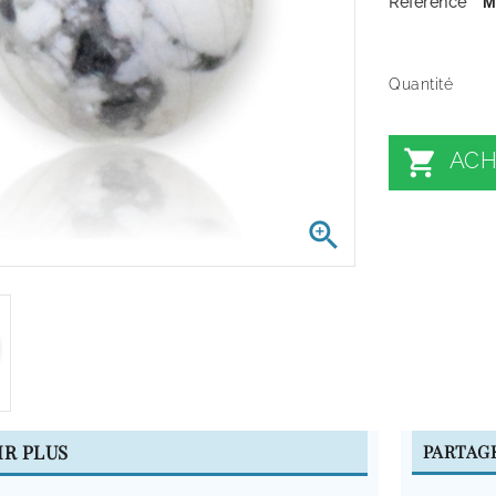
Référence
M
Quantité

ACH

IR PLUS
PARTAG