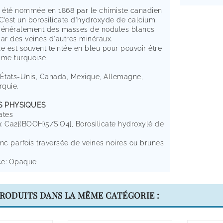
a été nommée en 1868 par le chimiste canadien
C’est un borosilicate d'hydroxyde de calcium.
généralement des masses de nodules blancs
par des veines d'autres minéraux.
lle est souvent teintée en bleu pour pouvoir être
me turquoise.
 États-Unis, Canada, Mexique, Allemagne,
rquie.
S PHYSIQUES
ates
: Ca2[(BOOH)5/SiO4], Borosilicate hydroxylé de
nc parfois traversée de veines noires ou brunes
ce: Opaque
PRODUITS DANS LA MÊME CATÉGORIE :