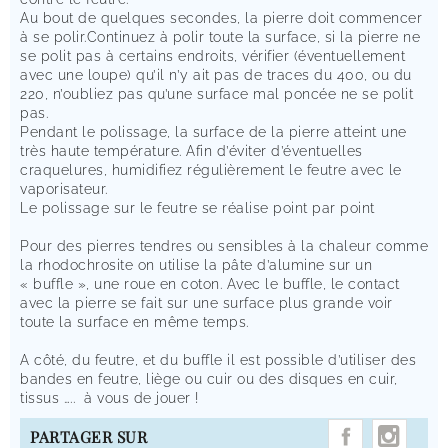
Au bout de quelques secondes, la pierre doit commencer
à se polir.Continuez à polir toute la surface, si la pierre ne
se polit pas à certains endroits, vérifier (éventuellement
avec une loupe) qu’il n’y ait pas de traces du 400, ou du
220, n’oubliez pas qu’une surface mal poncée ne se polit
pas.
Pendant le polissage, la surface de la pierre atteint une
très haute température. Afin d’éviter d’éventuelles
craquelures, humidifiez régulièrement le feutre avec le
vaporisateur.
Le polissage sur le feutre se réalise point par point
Pour des pierres tendres ou sensibles à la chaleur comme
la rhodochrosite on utilise la pâte d’alumine sur un
« buffle », une roue en coton. Avec le buffle, le contact
avec la pierre se fait sur une surface plus grande voir
toute la surface en même temps.
A côté, du feutre, et du buffle il est possible d’utiliser des
bandes en feutre, liège ou cuir ou des disques en cuir,
tissus …..
à vous de jouer !
INST
PARTAGER SUR