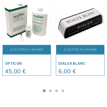
AJOUTER AU PANIER
AJOUTER AU PANIER
OPTICON
DIALUX BLANC
45,00 €
6,00 €
Price
Price