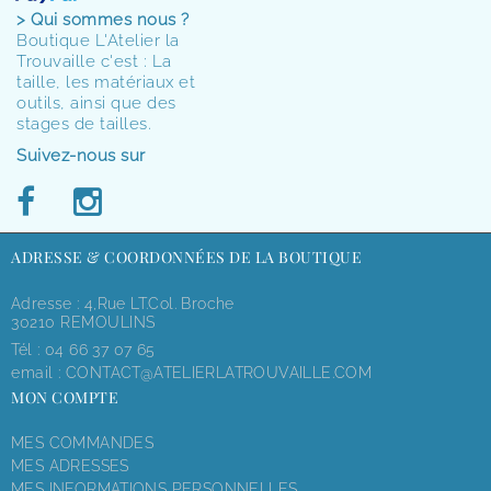
> Qui sommes nous ?
Boutique L'Atelier la
Trouvaille c'est : La
taille, les matériaux et
outils, ainsi que des
stages de tailles.
Suivez-nous sur
ADRESSE & COORDONNÉES DE LA BOUTIQUE
Adresse : 4,rue LT.Col. Broche
30210 REMOULINS
Tél :
04 66 37 07 65
email :
CONTACT@ATELIERLATROUVAILLE.COM
MON COMPTE
MES COMMANDES
MES ADRESSES
MES INFORMATIONS PERSONNELLES