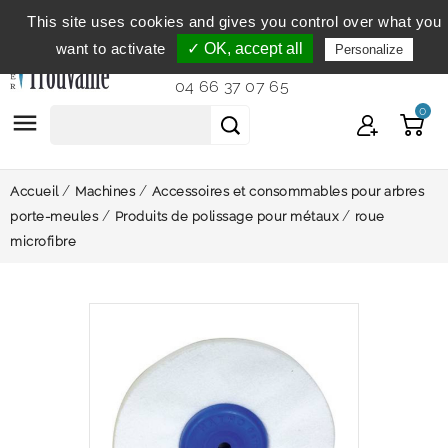
This site uses cookies and gives you control over what you
Service clientèle
du lundi au vendredi de 9h à 12h et
want to activate
✓ OK, accept all
Personalize
de 14h à 18h...
04 66 37 07 65
0

Accueil
Machines
Accessoires et consommables pour arbres
porte-meules
Produits de polissage pour métaux
roue
microfibre