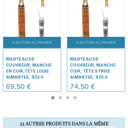
AJOUTER AU PANIER
AJOUTER AU PANIER
MARTEAU DE
MARTEAU DE
COUVREUR, MANCHE
COUVREUR, MANCHE
EN CUIR,TÊTE LISSE
CUIR, TÊTE STRIÉE
AIMANTEE, 925 G
AIMANTEE, 925 G
69,50 €
74,50 €
Price
Price
23 AUTRES PRODUITS DANS LA MÊME