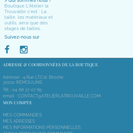
> Qui sommes nous ?
Boutique L'Atelier la
Trouvaille c'est : La
taille, les matériaux et
outils, ainsi que des
stages de tailles.
Suivez-nous sur
ADRESSE & COORDONNÉES DE LA BOUTIQUE
Adresse : 4,rue LT.Col. Broche
30210 REMOULINS
Tél :
04 66 37 07 65
email :
CONTACT@ATELIERLATROUVAILLE.COM
MON COMPTE
MES COMMANDES
MES ADRESSES
MES INFORMATIONS PERSONNELLES