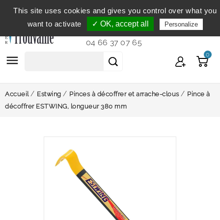
This site uses cookies and gives you control over what you
Service clientèle
du lundi au vendredi de 9h à 12h et
want to activate
✓ OK, accept all
Personalize
de 14h à 18h...
04 66 37 07 65
0

Accueil
Estwing
Pinces à décoffrer et arrache-clous
Pince à
décoffrer ESTWING, longueur 380 mm