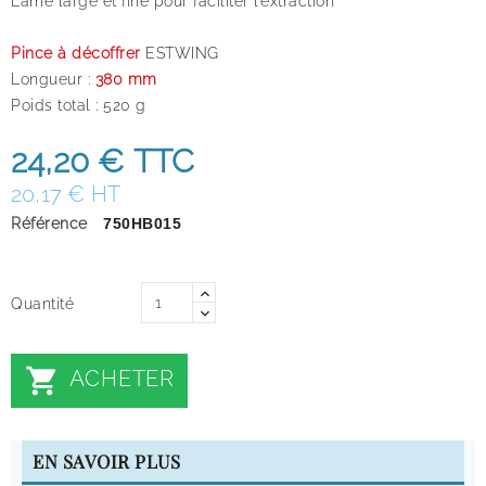
Lame large et fine pour faciliter l’extraction
Pince à décoffrer
ESTWING
Longueur :
380 mm
Poids total : 520 g
24,20 €
TTC
20,17 € HT
Référence
750HB015
Quantité

ACHETER
EN SAVOIR PLUS