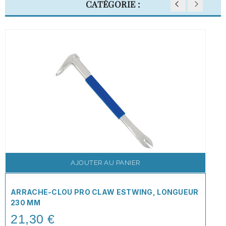
CATÉGORIE :
AJOUTER AU PANIER
ARRACHE-CLOU PRO CLAW ESTWING, LONGUEUR
230 MM
21,30 €
Price