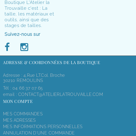
Boutique L'Atelier la
Trouvaille c'est : La
taille, les matériaux et
outils, ainsi que des
stages de tailles.
Suivez-nous sur
ADRESSE & COORDONNÉES DE LA BOUTIQUE
Adresse : 4,rue LT.Col. Broche
30210 REMOULINS
Tél :
04 66 37 07 65
email :
CONTACT@ATELIERLATROUVAILLE.COM
MON COMPTE
MES COMMANDES
MES ADRESSES
MES INFORMATIONS PERSONNELLES
ANNULATION D'UNE COMMANDE