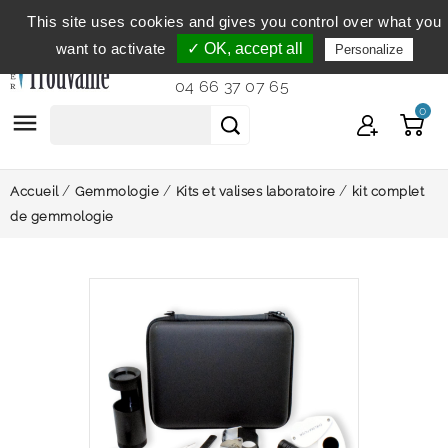
This site uses cookies and gives you control over what you
Service clientèle
du lundi au vendredi de 9h à 12h et
want to activate
✓ OK, accept all
Personalize
de 14h à 18h...
04 66 37 07 65
0

Accueil
Gemmologie
Kits et valises laboratoire
kit complet
de gemmologie