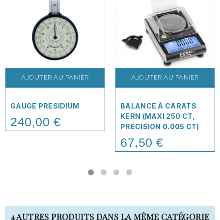
AJOUTER AU PANIER
AJOUTER AU PANIER
GAUGE PRESIDIUM
BALANCE À CARATS
KERN (MAXI 250 CT,
240,00 €
Price
PRÉCISION 0.005 CT)
67,50 €
Price
4 AUTRES PRODUITS DANS LA MÊME CATÉGORIE