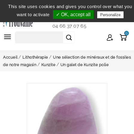
This site uses cookies and gives you control over what you
Service clientèle
du lundi au vendredi de 9h à 12h et
want to activate
✓ OK, accept all
Personalize
de 14h à 18h...
04 66 37 07 65
0

Accueil
Lithothérapie
Une sélection de minéraux et de fossiles
de notre magasin
Kunzite
Un galet de Kunzite polie