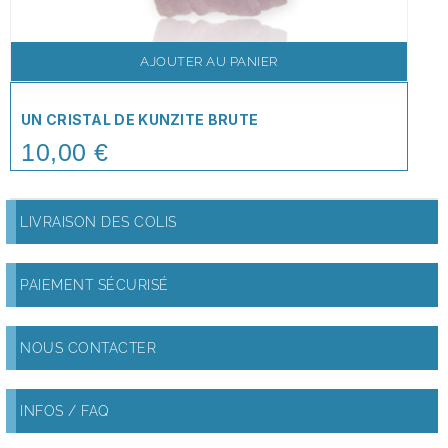
AJOUTER AU PANIER
UN CRISTAL DE KUNZITE BRUTE
10,00 €
Price
LIVRAISON DES COLIS
PAIEMENT SÉCURISÉ
NOUS CONTACTER
INFOS / FAQ