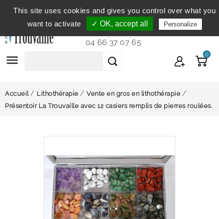
This site uses cookies and gives you control over what you
Service clientèle
du lundi au vendredi de 9h à 12h et
want to activate
✓ OK, accept all
Personalize
de 14h à 18h...
04 66 37 07 65
0

Accueil
Lithothérapie
Vente en gros en lithothérapie
Présentoir La Trouvaille avec 12 casiers remplis de pierres roulées.