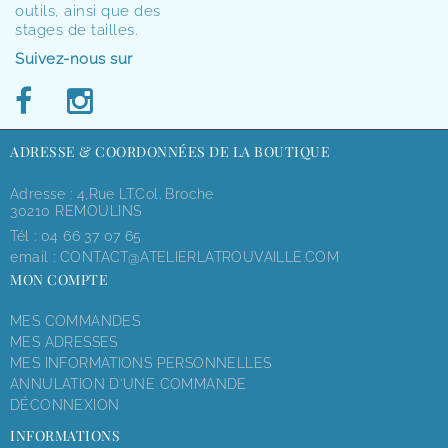
outils, ainsi que des
stages de tailles.
Suivez-nous sur
ADRESSE & COORDONNÉES DE LA BOUTIQUE
Adresse : 4,rue LT.Col. Broche
30210 REMOULINS
Tél :
04 66 37 07 65
email :
CONTACT@ATELIERLATROUVAILLE.COM
MON COMPTE
MES COMMANDES
MES ADRESSES
MES INFORMATIONS PERSONNELLES
ANNULATION D'UNE COMMANDE
DÉCONNEXION
INFORMATIONS