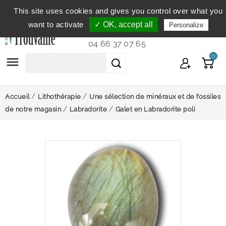
This site uses cookies and gives you control over what you
Service clientèle
du lundi au vendredi de 9h à 12h et
want to activate
✓ OK, accept all
Personalize
de 14h à 18h...
04 66 37 07 65
0

Accueil
Lithothérapie
Une sélection de minéraux et de fossiles
de notre magasin
Labradorite
Galet en Labradorite poli