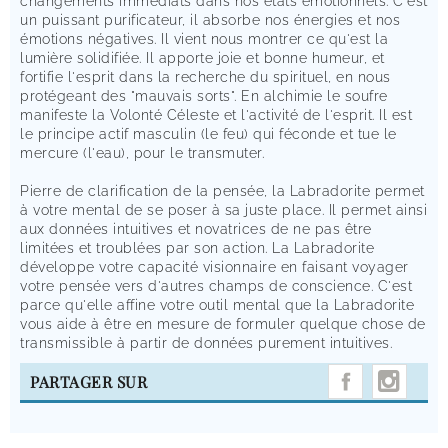
changements immédiats dans nos états émotionnels. C'est
un puissant purificateur, il absorbe nos énergies et nos
émotions négatives. Il vient nous montrer ce qu'est la
lumière solidifiée. Il apporte joie et bonne humeur, et
fortifie l'esprit dans la recherche du spirituel, en nous
protégeant des "mauvais sorts". En alchimie le soufre
manifeste la Volonté Céleste et l'activité de l'esprit. Il est
le principe actif masculin (le feu) qui féconde et tue le
mercure (l'eau), pour le transmuter.
Pierre de clarification de la pensée, la Labradorite permet
à votre mental de se poser à sa juste place. Il permet ainsi
aux données intuitives et novatrices de ne pas être
limitées et troublées par son action. La Labradorite
développe votre capacité visionnaire en faisant voyager
votre pensée vers d'autres champs de conscience. C'est
parce qu'elle affine votre outil mental que la Labradorite
vous aide à être en mesure de formuler quelque chose de
transmissible à partir de données purement intuitives.
INST
PARTAGER SUR