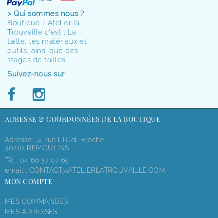
> Qui sommes nous ?
Boutique L'Atelier la
Trouvaille c'est : La
taille, les matériaux et
outils, ainsi que des
stages de tailles.
Suivez-nous sur
ADRESSE & COORDONNÉES DE LA BOUTIQUE
Adresse : 4,rue LT.Col. Broche
30210 REMOULINS
Tél :
04 66 37 07 65
email :
CONTACT@ATELIERLATROUVAILLE.COM
MON COMPTE
MES COMMANDES
MES ADRESSES