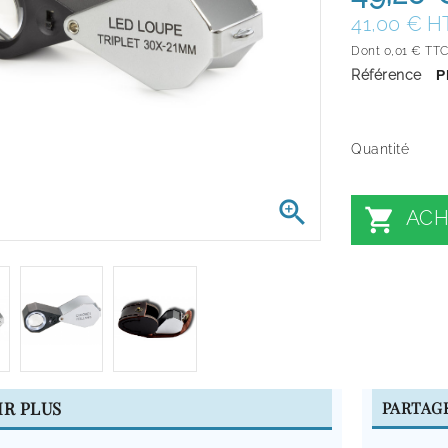
41,00 € H
Dont 0,01 € TTC 
Référence
P
Quantité


ACH
IR PLUS
PARTAG