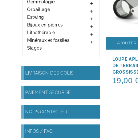
Gemmologie

Orpaillage

Estwing

Bijoux en pierres

Lithothérapie

Minéraux et fossiles

AJOUTER 
Stages
LOUPE AP
DE TERRAI
GROSSISS
LIVRAISON DES COLIS
19,00 
Price
PAIEMENT SÉCURISÉ
NOUS CONTACTER
INFOS / FAQ