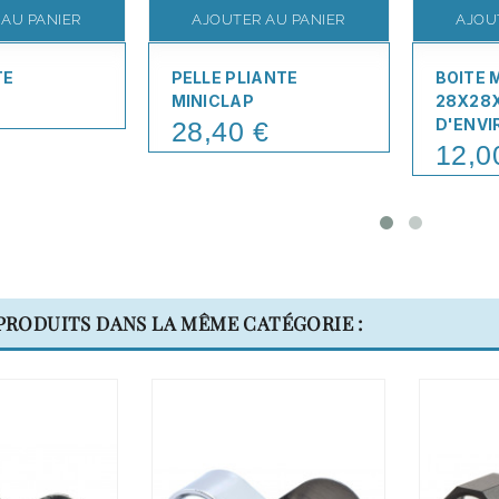
 AU PANIER
AJOUTER AU PANIER
AJOU
TE
PELLE PLIANTE
BOITE
MINICLAP
28X28X
D'ENVI
28,40 €
Price
12,0
Price
 PRODUITS DANS LA MÊME CATÉGORIE :