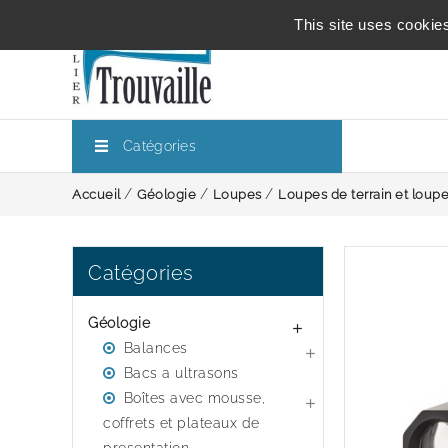
This site uses cookie
Catégories
Accueil
Géologie
Loupes
Loupes de terrain et loup
Catégories
Géologie

Balances

Bacs a ultrasons
Boîtes avec mousse,

coffrets et plateaux de