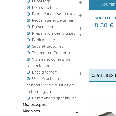
Orpaillage

AJOUTER
Pelles de terrain
Percuteurs et sableuses

SOUFFLET
Petit matériel de terrain
8,30 €
Price
Présentation

Préparation des fossiles

Radioactivité
Sacs et sacoches
Trimmer ou Eclateuse
Vitrines et coffrets de
présentation
Enseignement

21 AUTRES
Une sélection de
minéraux et de fossiles de
notre magasin
Commandes specifiques
Microscopes

Machines
