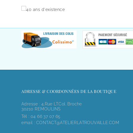
ADRESSE & COORDONNÉES DE LA BOUTIQUE
Adresse : 4,rue LT.Col. Broche
30210 REMOULINS
Tél :
04 66 37 07 65
email :
CONTACT@ATELIERLATROUVAILLE.COM