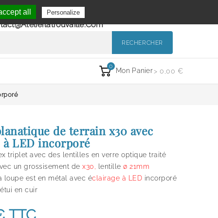
Se Connecter
ccept all
Personalize
de 9h à 12h et de 14h à 18h
Mon Compte
tact@atelierlatrouvaille.com
RECHERCHER
0
Mon Panier
> 0,00 €
orporé
lanatique de terrain x30 avec
e à LED incorporé
triplet avec des lentilles en verre optique traité
avec un grossisement de
x3
0,
lentille
ø 21mm
a loupe est en métal avec é
clairage à LED
incorporé
étui en cuir
€
TTC