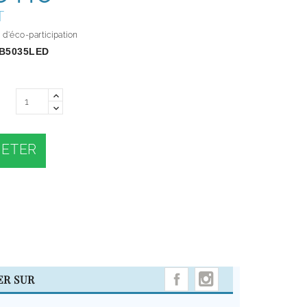
T
d'éco-participation
B5035LED
ETER
INSTAGRAM
ER SUR