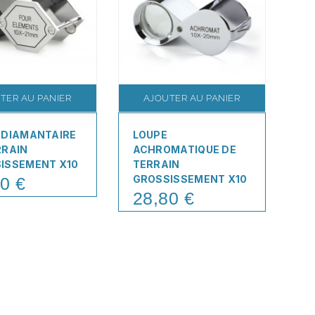
TER AU PANIER
AJOUTER AU PANIER
 DIAMANTAIRE
LOUPE
L
RRAIN
ACHROMATIQUE DE
A
ISSEMENT X10
TERRAIN
TE
GROSSISSEMENT X10
G
0 €
28,80 €
3
Price
Pr