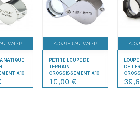
AU PANIER
AJOUTER AU PANIER
AJOU
LANATIQUE
PETITE LOUPE DE
LOUPE
N
TERRAIN
DE TE
EMENT X10
GROSSISSEMENT X10
GROSS
€
10,00 €
39,6
Price
Price