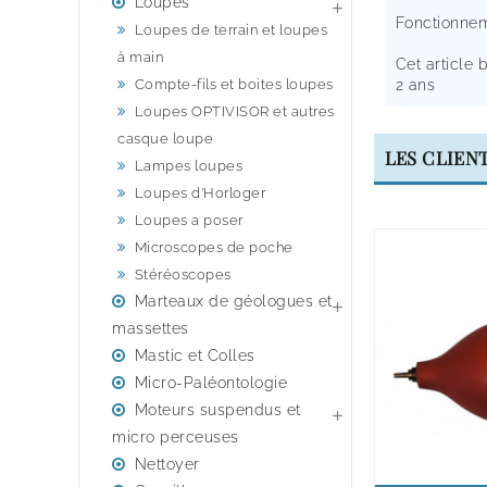
Loupes

Fonctionnem
Loupes de terrain et loupes
à main
Cet article 
Compte-fils et boites loupes
2 ans
Loupes OPTIVISOR et autres
casque loupe
LES CLIEN
Lampes loupes
Loupes d'Horloger
Loupes a poser
Microscopes de poche
Stéréoscopes
Marteaux de géologues et

massettes
Mastic et Colles
Micro-Paléontologie
Moteurs suspendus et

micro perceuses
Nettoyer