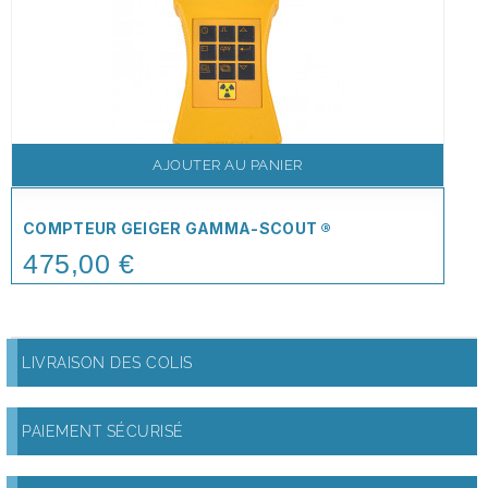
AJOUTER AU PANIER
COMPTEUR GEIGER GAMMA-SCOUT ®
475,00 €
Price
LIVRAISON DES COLIS
PAIEMENT SÉCURISÉ