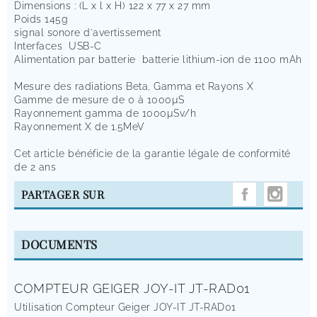
Dimensions : (L x l x H) 122 x 77 x 27 mm
Poids 145g
signal sonore d'avertissement
Interfaces USB-C
Alimentation par batterie batterie lithium-ion de 1100 mAh
Mesure des radiations Beta, Gamma et Rayons X
Gamme de mesure de 0 à 1000µS
Rayonnement gamma de 1000µSv/h
Rayonnement X de 1.5MeV
Cet article bénéficie de la garantie légale de conformité
de 2 ans
INST
PARTAGER SUR
DOCUMENTS
COMPTEUR GEIGER JOY-IT JT-RAD01
Utilisation Compteur Geiger JOY-IT JT-RAD01