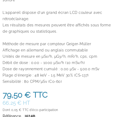
L‘appareil dispose d‘un grand écran LCD couleur avec
rétroéclairage.
Les résultats des mesures peuvent être affichés sous forme
de graphiques ou statistiques.
Méthode de mesure par compteur Geiger-Müller
Affichage en allemand ou anglais commutable
Unités de mesure en μSv/h, μGy/h, mR/h, cps, cpm
Débit de dose : 0.00 - 1000 μSv/h (10 mSv/h)
Dose de rayonnement cumulé : 0.00 μSv - 500.0 mSv
Plage d'énergie : 48 keV - 1.5 MeV 30% (CS-137)
Sensibilité : 80 CPM/μSv (Co-60)
79,50 €
TTC
66,25 € HT
Dont 0,05 € TTC d'éco-participation
Référence
I624B