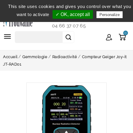
This site uses cookies and gives you control over what you
Service clientèle
du lundi au vendredi de 9h à 12h et
want to activate
✓ OK, accept all
Personalize
de 14h à 18h...
04 66 37 07 65
0

Accueil
Gemmologie
Radioactivité
Compteur Geiger Joy-it
JT-RAD01