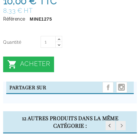
10,00 €
TTC
8,33 € HT
Référence
MINE1275
Quantité

ACHETER
INST
PARTAGER SUR
12 AUTRES PRODUITS DANS LA MÊME
CATÉGORIE :