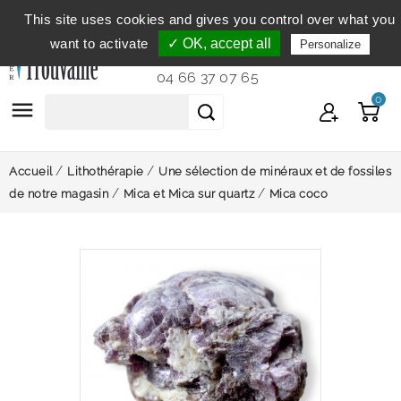
This site uses cookies and gives you control over what you
Service clientèle
du lundi au vendredi de 9h à 12h et
want to activate
✓ OK, accept all
Personalize
de 14h à 18h...
04 66 37 07 65
0

Accueil
Lithothérapie
Une sélection de minéraux et de fossiles
de notre magasin
Mica et Mica sur quartz
Mica coco