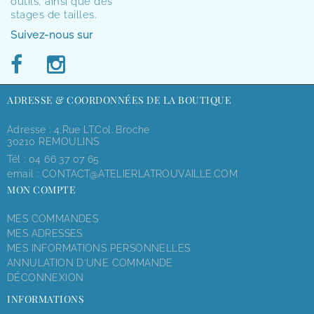
outils, ainsi que des
stages de tailles.
Suivez-nous sur
ADRESSE & COORDONNÉES DE LA BOUTIQUE
Adresse : 4,rue LT.Col. Broche
30210 REMOULINS
Tél :
04 66 37 07 65
email :
CONTACT@ATELIERLATROUVAILLE.COM
MON COMPTE
MES COMMANDES
MES ADRESSES
MES INFORMATIONS PERSONNELLES
ANNULATION D'UNE COMMANDE
DÉCONNEXION
INFORMATIONS