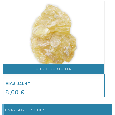
AJOUTER AU PANIER
MICA JAUNE
8,00 €
Price
LIVRAISON DES COLIS