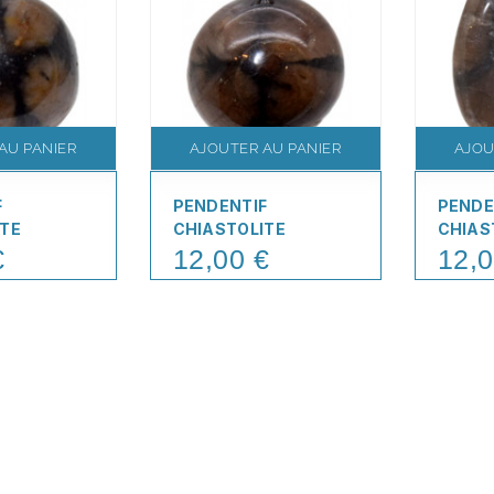
AU PANIER
AJOUTER AU PANIER
AJOU
F
PENDENTIF
PENDE
ITE
CHIASTOLITE
CHIAS
€
12,00 €
12,0
Price
Price