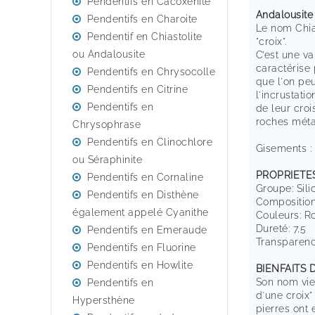
Pendentifs en Cacoxénite
Andalousite 
Pendentifs en Charoite
Le nom Chias
Pendentif en Chiastolite
"croix".
ou Andalousite
C’est une va
caractérise
Pendentifs en Chrysocolle
que l'on peu
Pendentifs en Citrine
l'incrustati
Pendentifs en
de leur cro
roches mét
Chrysophrase
Pendentifs en Clinochlore
Gisements : 
ou Séraphinite
PROPRIETE
Pendentifs en Cornaline
Groupe: Sili
Pendentifs en Disthène
Composition:
également appelé Cyanithe
Couleurs: Ros
Dureté: 7,5
Pendentifs en Emeraude
Transparenc
Pendentifs en Fluorine
Pendentifs en Howlite
BIENFAITS 
Son nom vien
Pendentifs en
d'une croix"
Hypersthène
pierres ont 