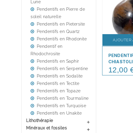
Lune
Pendentifs en Pierre de
soleil naturelle
Pendentifs en Pietersite
Pendentifs en Quartz
Pendentifs en Rhodonite
AJOUTER 
Pendentif en
Rhodochrosite
PENDENTI
Pendentifs en Saphir
CHIASTOL
12,00 
Price
Pendentifs en Serpentine
Pendentifs en Sodalite
Pendentifs en Tectite
Pendentifs en Topaze
Pendentifs en Tourmaline
Pendentifs en Turquoise
Pendentifs en Unakite
Lithothérapie

Minéraux et fossiles
