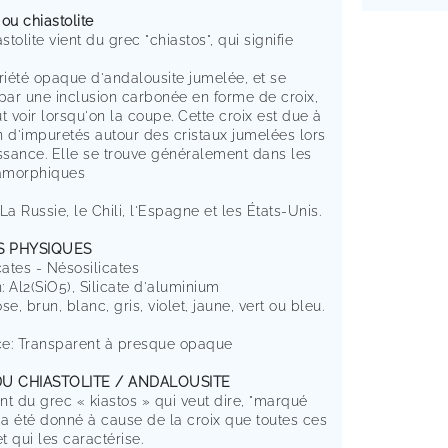
ou chiastolite
tolite vient du grec "chiastos", qui signifie
riété opaque d'andalousite jumelée, et se
 par une inclusion carbonée en forme de croix,
t voir lorsqu'on la coupe. Cette croix est due à
on d'impuretés autour des cristaux jumelées lors
issance. Elle se trouve généralement dans les
amorphiques
La Russie, le Chili, l'Espagne et les États-Unis.
S PHYSIQUES
cates - Nésosilicates
 Al2(SiO5), Silicate d'aluminium
e, brun, blanc, gris, violet, jaune, vert ou bleu.
e: Transparent à presque opaque
DU CHIASTOLITE / ANDALOUSITE
t du grec « kiastos » qui veut dire, "marqué
 a été donné à cause de la croix que toutes ces
et qui les caractérise.