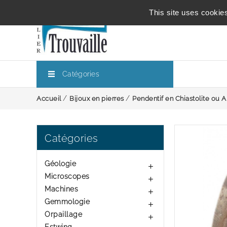
This site uses cookie
Catégories
Accueil
Bijoux en pierres
Pendentif en Chiastolite ou 
Catégories
Géologie

Microscopes

Machines

Gemmologie

Orpaillage
