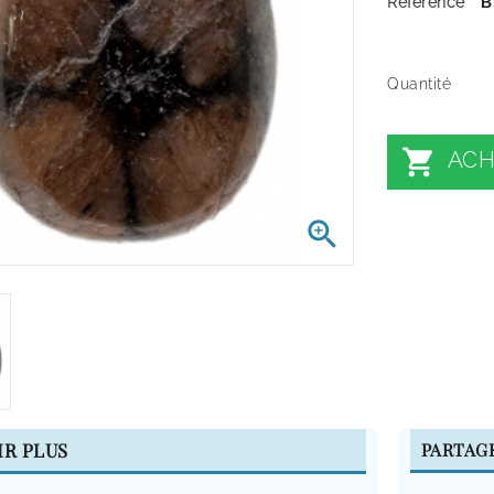
Référence
B
Quantité

ACH

IR PLUS
PARTAG