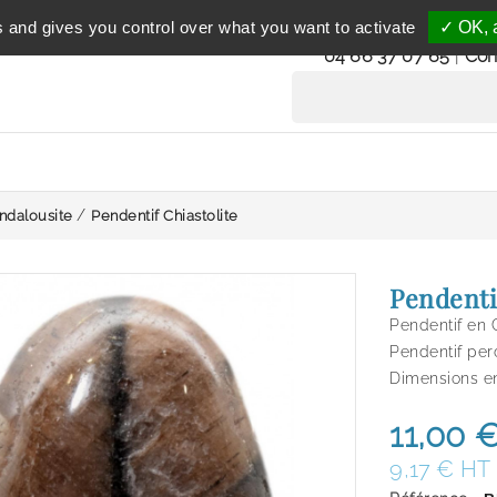
Service clientèle
s and gives you control over what you want to activate
✓ OK, a
du lundi au vendredi 
04 66 37 07 65
|
Con
Andalousite
Pendentif Chiastolite
Pendenti
Pendentif en C
Pendentif per
Dimensions env
11,00 
9,17 € HT