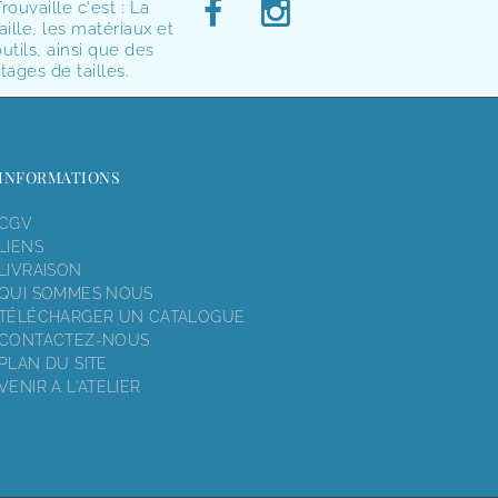
rouvaille c'est : La
aille, les matériaux et
utils, ainsi que des
tages de tailles.
INFORMATIONS
CGV
LIENS
LIVRAISON
QUI SOMMES NOUS
TÉLÉCHARGER UN CATALOGUE
CONTACTEZ-NOUS
PLAN DU SITE
VENIR A L'ATELIER