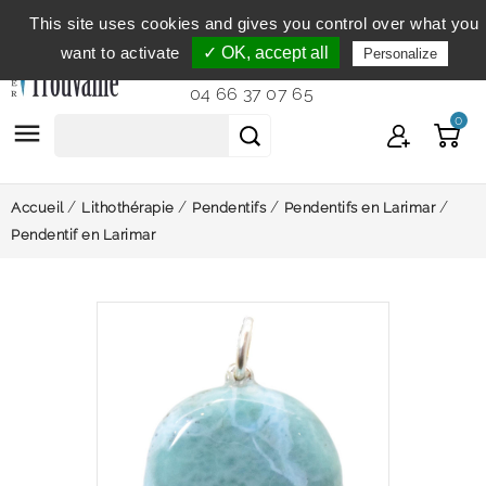
This site uses cookies and gives you control over what you
Service clientèle
du lundi au vendredi de 9h à 12h et
want to activate
✓ OK, accept all
Personalize
de 14h à 18h...
04 66 37 07 65
0

Accueil
Lithothérapie
Pendentifs
Pendentifs en Larimar
Pendentif en Larimar