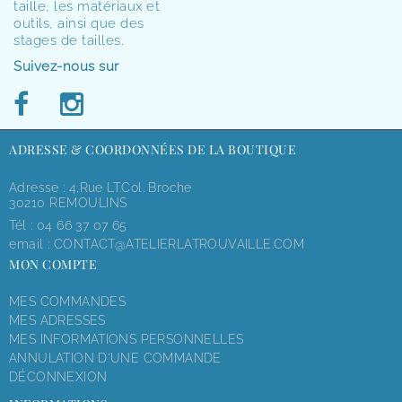
taille, les matériaux et
outils, ainsi que des
stages de tailles.
Suivez-nous sur
ADRESSE & COORDONNÉES DE LA BOUTIQUE
Adresse : 4,rue LT.Col. Broche
30210 REMOULINS
Tél :
04 66 37 07 65
email :
CONTACT@ATELIERLATROUVAILLE.COM
MON COMPTE
MES COMMANDES
MES ADRESSES
MES INFORMATIONS PERSONNELLES
ANNULATION D'UNE COMMANDE
DÉCONNEXION