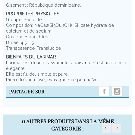
Gisement : République dominicaine.
PROPRIETES PHYSIQUES
Groupe: Pectolite
Composition: NaCa2(Si3O8)(OH), Silicate hydraté de
calcium et de sodium
Couleur: Blanc, bleu
Durée: 4,5 - 5
Transparence: Translucide
BIENFAITS DU LARIMAR
Larimar est douce, rassurante, apaisante. C’est une pierre
élégante.
Elle est fluide, simple et pure.
Pierre très intuitive, mais quelque peu naïve.
INST
PARTAGER SUR
11 AUTRES PRODUITS DANS LA MÊME
CATÉGORIE :