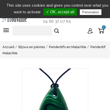
This site uses cookies and gives you control over what you
Service clientèle
du lundi au vendredi de 9h à 12h et
want to activate
✓ OK, accept all
Personalize
de 14h à 18h...
04 66 37 07 65
0

Accueil
Bijoux en pierres
Pendentifs en Malachite
Pendentif
Malachite