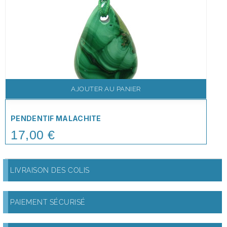
AJOUTER AU PANIER
PENDENTIF MALACHITE
17,00 €
Price
LIVRAISON DES COLIS
PAIEMENT SÉCURISÉ