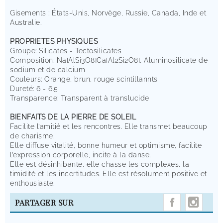
Gisements : États-Unis, Norvège, Russie, Canada, Inde et
Australie.
PROPRIETES PHYSIQUES
Groupe: Silicates - Tectosilicates
Composition: Na[AlSi3O8]Ca[Al2Si2O8], Aluminosilicate de
sodium et de calcium
Couleurs: Orange, brun, rouge scintillannts
Dureté: 6 - 6.5
Transparence: Transparent à translucide
BIENFAITS DE LA PIERRE DE SOLEIL
Facilite l’amitié et les rencontres. Elle transmet beaucoup
de charisme.
Elle diffuse vitalité, bonne humeur et optimisme, facilite
l’expression corporelle, incite à la danse.
Elle est désinhibante, elle chasse les complexes, la
timidité et les incertitudes. Elle est résolument positive et
enthousiaste.
INST
PARTAGER SUR