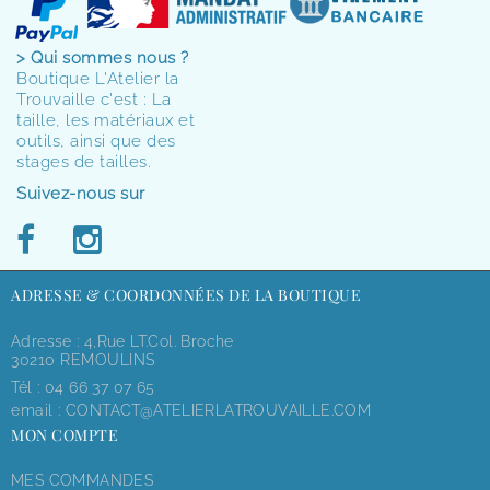
> Qui sommes nous ?
Boutique L'Atelier la
Trouvaille c'est : La
taille, les matériaux et
outils, ainsi que des
stages de tailles.
Suivez-nous sur
ADRESSE & COORDONNÉES DE LA BOUTIQUE
Adresse : 4,rue LT.Col. Broche
30210 REMOULINS
Tél :
04 66 37 07 65
email :
CONTACT@ATELIERLATROUVAILLE.COM
MON COMPTE
MES COMMANDES