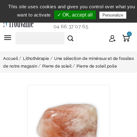
This site uses cookies and gives you control over what you
Service clientèle
du lundi au vendredi de 9h à 12h et
want to activate
✓ OK, accept all
Personalize
de 14h à 18h...
04 66 37 07 65
0

Accueil
Lithothérapie
Une sélection de minéraux et de fossiles
de notre magasin
Pierre de soleil
Pierre de soleil polie