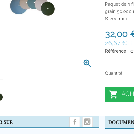
Paquet de 3 f
grain 50.000
Ø 200 mm
32,00 
26,67 € H
Référence
C

Quantité

ACH
INSTAGRAM
R SUR
DOCUMEN