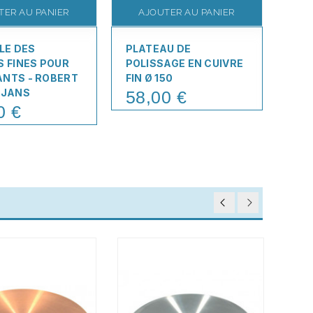
TER AU PANIER
AJOUTER AU PANIER
A
LLE DES
PLATEAU DE
PLA
S FINES POUR
POLISSAGE EN CUIVRE
100
NTS - ROBERT
FIN Ø 150
22
Pric
LJANS
58,00 €
Price
0 €