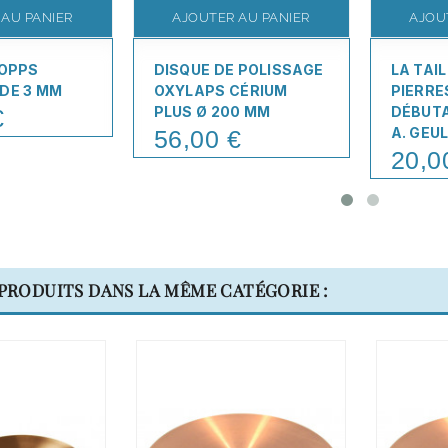
 AU PANIER
AJOUTER AU PANIER
AJOU
DOPPS
DISQUE DE POLISSAGE
LA TAI
DE 3 MM
OXYLAPS CÉRIUM
PIERRE
PLUS Ø 200 MM
DÉBUTA
€
A. GEU
56,00 €
Price
20,0
Price
 PRODUITS DANS LA MÊME CATÉGORIE :