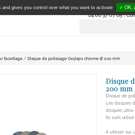
Service clientèle
s and gives you control over what you want to activate
✓ OK, a
du lundi au vendredi 
04 66 37 07 65
|
Con
ur facettage
Disque de polissage Oxylaps chrome Ø 200 mm
Disque d
200 mm
Disque de po
Les disques d
disques ultra
Ils sont utili
A utiliser sur