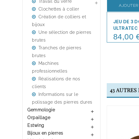
Travail du verre

AJOUTER
Clochettes à coller
Création de colliers et
JEU DE 3 
bijoux
ULTRATEC 
Une sélection de pierres
84,00 
Price
brutes
Tranches de pierres
brutes
Machines
professionnelles
Réalisations de nos
clients
43 AUTRES
Informations sur le
polissage des pierres dures
Gemmologie

Orpaillage

Estwing

Bijoux en pierres
