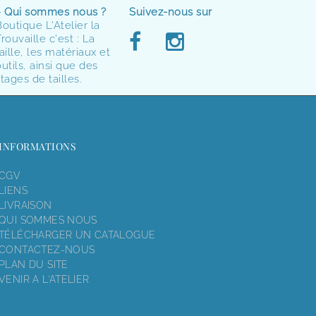
> Qui sommes nous ?
Suivez-nous sur
Boutique L'Atelier la
rouvaille c'est : La
aille, les matériaux et
utils, ainsi que des
tages de tailles.
INFORMATIONS
CGV
LIENS
LIVRAISON
QUI SOMMES NOUS
TÉLÉCHARGER UN CATALOGUE
CONTACTEZ-NOUS
PLAN DU SITE
VENIR A L'ATELIER