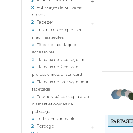
Arbres porte-meule

Polissage de surfaces
planes
Facetter

Ensembles complets et
machines seules
Têtes de facettage et
accessoires
Plateaux de facettage fin
Plateaux de facettage
professionnels et standard
Plateaux de polissage pour
facettage
Poudres, pâtes et sprays au
diamant et oxydes de
polissage
Petits consommables
PARTAGE
Percage
