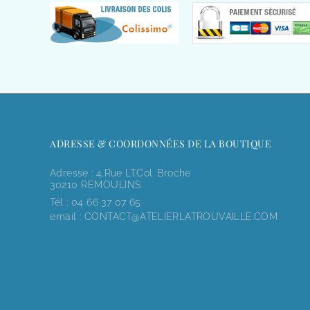
ADRESSE & COORDONNÉES DE LA BOUTIQUE
Adresse : 4,rue LT.Col. Broche
30210 REMOULINS
Tél :
04 66 37 07 65
email :
CONTACT@ATELIERLATROUVAILLE.COM