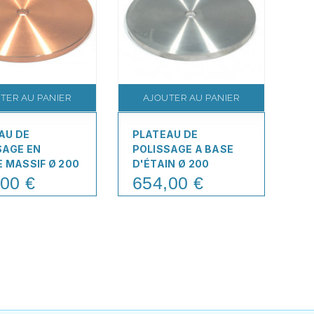
TER AU PANIER
AJOUTER AU PANIER
AU DE
PLATEAU DE
PL
SAGE EN
POLISSAGE A BASE
PO
E MASSIF Ø 200
D'ÉTAIN Ø 200
Ø 
00 €
654,00 €
4
Price
Pr