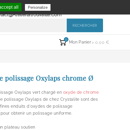
Se Connecter
ccept all
Personalize
de 9h à 12h et de 14h à 18h
Mon Compte
tact@atelierlatrouvaille.com
RECHERCHER
0
Mon Panier
> 0,00 €
e polissage Oxylaps chrome Ø
lissage Oxylaps vert chargé en
oxyde de chrome
e polissage Oxylaps de chez Crystalite sont des
-fines enduits d'oxydes de polissage
sé pour obtenir un polissage uniforme.
 un plateau soutien