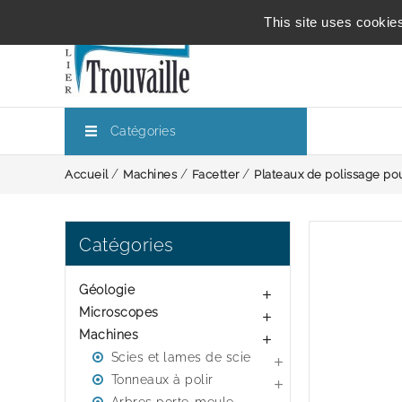
This site uses cookie
Catégories
Accueil
Machines
Facetter
Plateaux de polissage po
Catégories
Géologie

Microscopes

Machines

Scies et lames de scie

Tonneaux à polir
