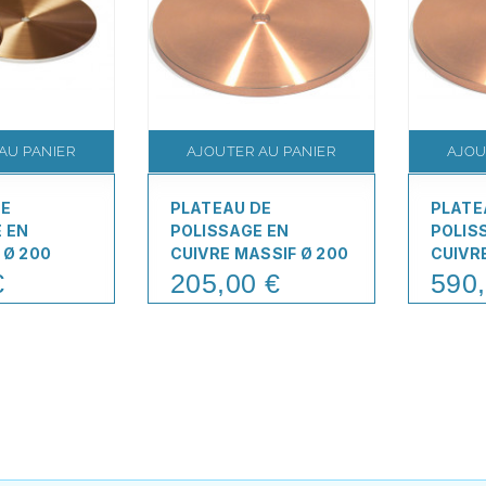
AU PANIER
AJOUTER AU PANIER
AJOU
DE
PLATEAU DE
PLATE
 EN
POLISSAGE EN
POLIS
 Ø 200
CUIVRE MASSIF Ø 200
CUIVR
€
205,00 €
590,
Price
Price