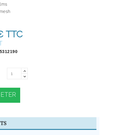
ilms
 mesh
€
TTC
T
5312190
ETER
TS