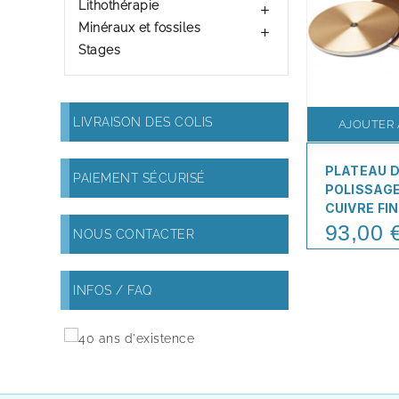
Lithothérapie

Minéraux et fossiles

Stages
LIVRAISON DES COLIS
AJOUTER 
PLATEAU 
PAIEMENT SÉCURISÉ
POLISSAGE
CUIVRE FIN
93,00 
Price
NOUS CONTACTER
INFOS / FAQ