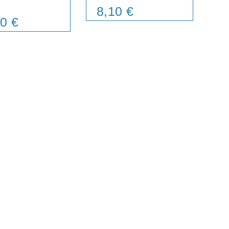
OR
8,10 €
Price
0 €
3
Pr