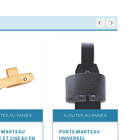
TER AU PANIER
AJOUTER AU PANIER
 MARTEAU
PORTE MARTEAU
P
E ET CISEAU EN
UNIVERSEL
CU