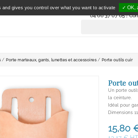
Service clientèle
s and gives you control over what you want to activate
✓ OK, a
du lundi au vendredi 
04 66 37 07 65
|
Con
s
Porte marteaux, gants, lunettes et accessoires
Porte outils cuir
Porte out
Un porte outi
la ceinture.
Idéal pour gar
Dimensions 1
15,80 
13,17 € H