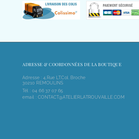
ADRESSE & COORDONNÉES DE LA BOUTIQUE
Adresse : 4,rue LT.Col. Broche
30210 REMOULINS
Tél :
04 66 37 07 65
email :
CONTACT@ATELIERLATROUVAILLE.COM