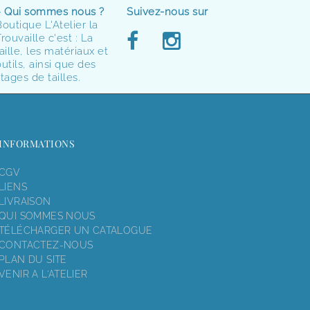
> Qui sommes nous ?
Suivez-nous sur
Boutique L'Atelier la
rouvaille c'est : La
aille, les matériaux et
utils, ainsi que des
tages de tailles.
INFORMATIONS
CGV
LIENS
LIVRAISON
QUI SOMMES NOUS
TÉLÉCHARGER UN CATALOGUE
CONTACTEZ-NOUS
PLAN DU SITE
VENIR A L'ATELIER