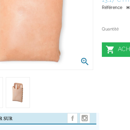
Référence
H
Quantité

ACH

INSTAGRAM
R SUR