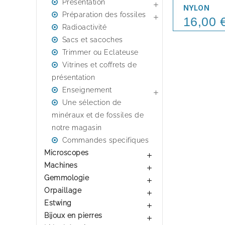
Présentation

NYLON
Préparation des fossiles

16,00 
Price
Radioactivité
Sacs et sacoches
Trimmer ou Eclateuse
Vitrines et coffrets de
présentation
Enseignement

Une sélection de
minéraux et de fossiles de
notre magasin
Commandes specifiques
Microscopes

Machines

Gemmologie

Orpaillage

Estwing

Bijoux en pierres
