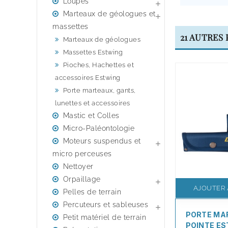
Loupes

Marteaux de géologues et

massettes
21 AUTRES
Marteaux de géologues
Massettes Estwing
Pioches, Hachettes et
accessoires Estwing
Porte marteaux, gants,
lunettes et accessoires
Mastic et Colles
Micro-Paléontologie
Moteurs suspendus et

micro perceuses
Nettoyer
Orpaillage

AJOUTER 
Pelles de terrain
Percuteurs et sableuses

PORTE MA
Petit matériel de terrain
POINTE ES