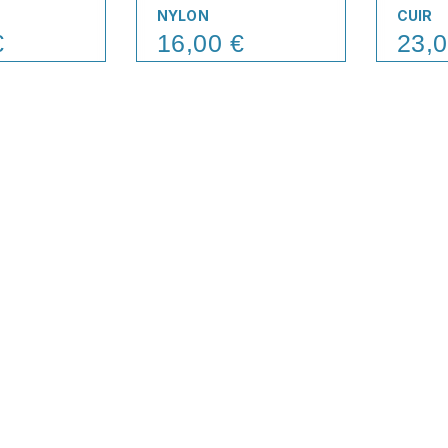
NYLON
CUIR
€
16,00 €
23,0
Price
Price