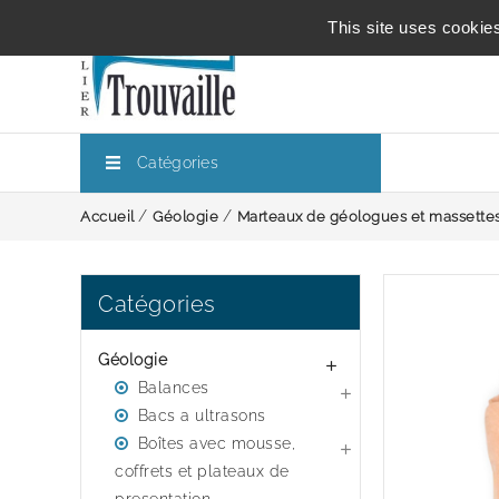
This site uses cookie
Catégories
Accueil
Géologie
Marteaux de géologues et massette
Catégories
Géologie

Balances

Bacs a ultrasons
Boîtes avec mousse,

coffrets et plateaux de