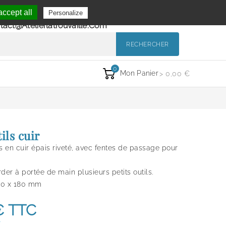
Se Connecter
ccept all
Personalize
de 9h à 12h et de 14h à 18h
Mon Compte
tact@atelierlatrouvaille.com
RECHERCHER
0
Mon Panier
> 0,00 €
ils cuir
ls en cuir épais riveté, avec fentes de passage pour
der à portée de main plusieurs petits outils.
10 x 180 mm
€
TTC
T