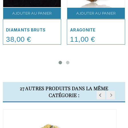
AJOUTER AU PANIER
AJOUTER AU PANIER
DIAMANTS BRUTS
ARAGONITE
38,00 €
11,00 €
Price
Price
27 AUTRES PRODUITS DANS LA MÊME
CATÉGORIE :