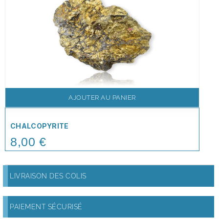
AJOUTER AU PANIER
CHALCOPYRITE
8,00 €
Price
LIVRAISON DES COLIS
PAIEMENT SÉCURISÉ