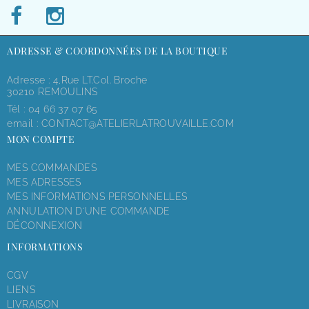
ADRESSE & COORDONNÉES DE LA BOUTIQUE
Adresse : 4,rue LT.Col. Broche
30210 REMOULINS
Tél :
04 66 37 07 65
email :
CONTACT@ATELIERLATROUVAILLE.COM
MON COMPTE
MES COMMANDES
MES ADRESSES
MES INFORMATIONS PERSONNELLES
ANNULATION D'UNE COMMANDE
DÉCONNEXION
INFORMATIONS
CGV
LIENS
LIVRAISON