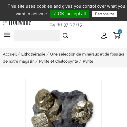
This site uses cookies and gives you control over what you
Service clientèle
du lundi au vendredi de 9h à 12h et
want to activate
✓ OK, accept all
Personalize
de 14h à 18h...
04 66 37 07 65
0

Accueil
Lithothérapie
Une sélection de minéraux et de fossiles
de notre magasin
Pyrite et Chalcopyrite
Pyrite