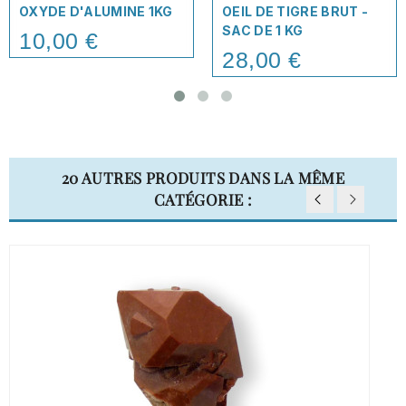
OXYDE D'ALUMINE 1KG
OEIL DE TIGRE BRUT -
SAC DE 1 KG
10,00 €
Price
28,00 €
Price
20 AUTRES PRODUITS DANS LA MÊME
CATÉGORIE :