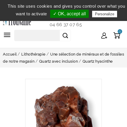
This site uses cookies and gives you control over what you
Service clientèle
du lundi au vendredi de 9h à 12h et
want to activate
✓ OK, accept all
Personalize
de 14h à 18h...
04 66 37 07 65
0

Accueil
Lithothérapie
Une sélection de minéraux et de fossiles
de notre magasin
Quartz avec inclusion
Quartz hyacinthe