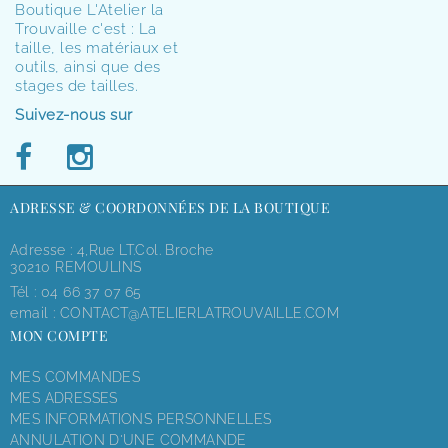
Boutique L'Atelier la
Trouvaille c'est : La
taille, les matériaux et
outils, ainsi que des
stages de tailles.
Suivez-nous sur
ADRESSE & COORDONNÉES DE LA BOUTIQUE
Adresse : 4,rue LT.Col. Broche
30210 REMOULINS
Tél :
04 66 37 07 65
email :
CONTACT@ATELIERLATROUVAILLE.COM
MON COMPTE
MES COMMANDES
MES ADRESSES
MES INFORMATIONS PERSONNELLES
ANNULATION D'UNE COMMANDE