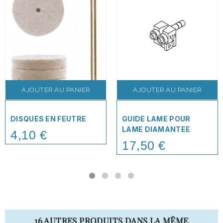
AJOUTER AU PANIER
AJOUTER AU PANIER
DISQUES EN FEUTRE
GUIDE LAME POUR
LAME DIAMANTEE
4,10 €
Price
17,50 €
Price
16 AUTRES PRODUITS DANS LA MÊME