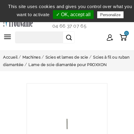
This site uses cookies and gives you control over what you
Service clientèle
du lundi au vendredi de 9h à 12h et
want to activate
✓ OK, accept all
Personalize
de 14h à 18h...
04 66 37 07 65
0

Accueil
Machines
Scies et lames de scie
Scies à fil ou ruban
diamantée
Lame de scie diamantée pour PROXXON