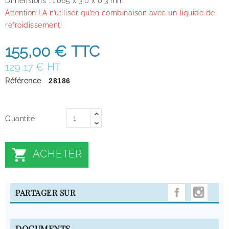
Dimensions : 1.065 x 3,0 x 0,3 mm.
Attention ! A n’utiliser qu’en combinaison avec un liquide de
refroidissement!
155,00 €
TTC
129,17 € HT
Référence
28186
Quantité

ACHETER
INST
PARTAGER SUR
DOCUMENTS