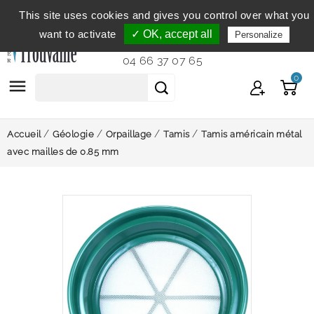
This site uses cookies and gives you control over what you
Service clientèle
du lundi au vendredi de 9h à 12h et
want to activate
✓ OK, accept all
Personalize
de 14h à 18h...
04 66 37 07 65
0

Accueil
Géologie
Orpaillage
Tamis
Tamis américain métal
avec mailles de 0.85 mm