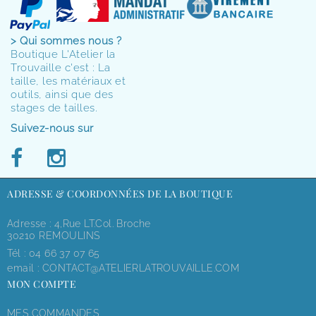
> Qui sommes nous ?
Boutique L'Atelier la
Trouvaille c'est : La
taille, les matériaux et
outils, ainsi que des
stages de tailles.
Suivez-nous sur
ADRESSE & COORDONNÉES DE LA BOUTIQUE
Adresse : 4,rue LT.Col. Broche
30210 REMOULINS
Tél :
04 66 37 07 65
email :
CONTACT@ATELIERLATROUVAILLE.COM
MON COMPTE
MES COMMANDES