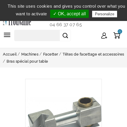
This site uses cookies and gives you control over what you
Service clientèle
du lundi au vendredi de 9h à 12h et
want to activate
✓ OK, accept all
Personalize
de 14h à 18h...
04 66 37 07 65
0

Accueil
Machines
Facetter
Têtes de facettage et accessoires
Bras spécial pour table