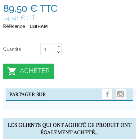
89,50 €
TTC
74,58 € HT
Référence
138HAM
Quantité

ACHETER
INST
PARTAGER SUR
LES CLIENTS QUI ONT ACHETÉ CE PRODUIT ONT
ÉGALEMENT ACHETÉ...