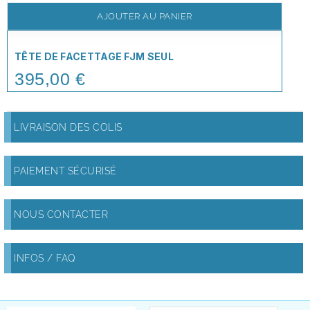
AJOUTER AU PANIER
TÊTE DE FACETTAGE FJM SEUL
395,00 €
Price
LIVRAISON DES COLIS
PAIEMENT SÉCURISÉ
NOUS CONTACTER
INFOS / FAQ