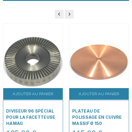
AJOUTER AU PANIER
AJOUTER AU PANIER
DIVISEUR 96 SPÉCIAL
PLATEAU DE
POUR LA FACETTEUSE
POLISSAGE EN CUIVRE
HAMAG
MASSIF Ø 150
Price
Price