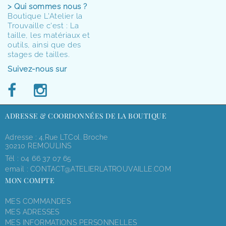
> Qui sommes nous ?
Boutique L'Atelier la
Trouvaille c'est : La
taille, les matériaux et
outils, ainsi que des
stages de tailles.
Suivez-nous sur
ADRESSE & COORDONNÉES DE LA BOUTIQUE
Adresse : 4,rue LT.Col. Broche
30210 REMOULINS
Tél :
04 66 37 07 65
email :
CONTACT@ATELIERLATROUVAILLE.COM
MON COMPTE
MES COMMANDES
MES ADRESSES
MES INFORMATIONS PERSONNELLES