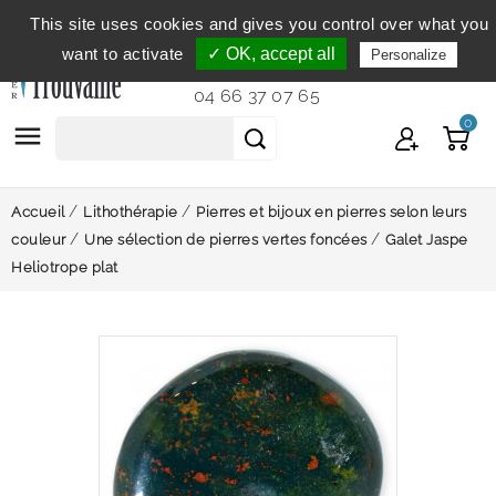
This site uses cookies and gives you control over what you
Service clientèle
du lundi au vendredi de 9h à 12h et
want to activate
✓ OK, accept all
Personalize
de 14h à 18h...
04 66 37 07 65
0

Accueil
Lithothérapie
Pierres et bijoux en pierres selon leurs
couleur
Une sélection de pierres vertes foncées
Galet Jaspe
Heliotrope plat