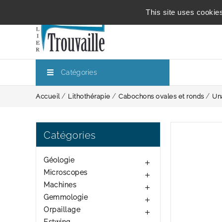
This site uses cookie
Catégories
Accueil
Lithothérapie
Cabochons ovales et ronds
Un
Catégories
Géologie

Microscopes

Machines

Gemmologie

Orpaillage
