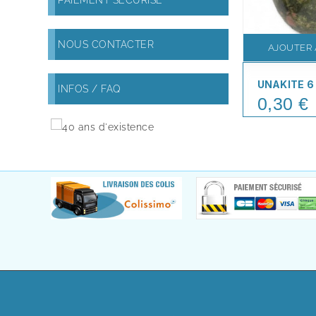
PAIEMENT SÉCURISÉ
NOUS CONTACTER
AJOUTER 
UNAKITE 6
INFOS / FAQ
0,30 €
Price