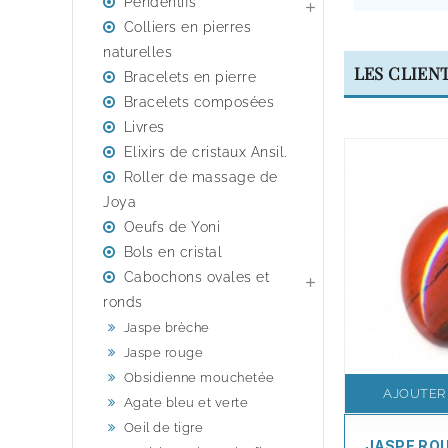
Pendentifs

Colliers en pierres
naturelles
LES CLIEN
Bracelets en pierre
Bracelets composées
Livres
Elixirs de cristaux Ansil.
Roller de massage de
Joya
Oeufs de Yoni
Bols en cristal
Cabochons ovales et

ronds
Jaspe brèche
Jaspe rouge
Obsidienne mouchetée
AJOUTER
Agate bleu et verte
Oeil de tigre
JASPE ROU