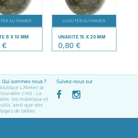
TER AU PANIER
AJOUTER AU PANIER
E 8 X 10 MM
UNAKITE 15 X 20 MM
UN
 €
0,80 €
1
Price
Pr
> Qui sommes nous ?
Suivez-nous sur
Boutique L'Atelier la
rouvaille c'est : La
aille, les matériaux et
utils, ainsi que des
tages de tailles.