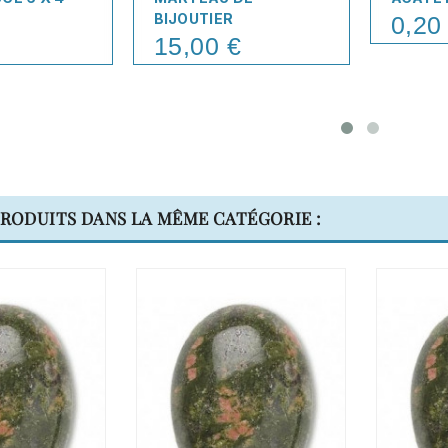
BIJOUTIER
0,20
Price
15,00 €
Price
PRODUITS DANS LA MÊME CATÉGORIE :