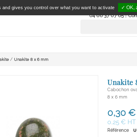
Service clientèle
s and gives you control over what you want to activate
✓ OK, a
du lundi au vendredi 
04 66 37 07 65
|
Con
akite
Unakite 8 x 6 mm
Unakite 
Cabochon ova
8 x 6 mm
0,30 €
0,25 € HT
Référence
U