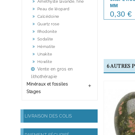
Améthyste lavande, fine
MM
Peau de léopard
0,30 €
Price
Calcédoine
Quartz rose
Rhodonite
Sodalite
Hématite
Unakite
Howlite
6 AUTRES 
Vente en gros en
lithothérapie
Minéraux et fossiles

Stages
LIVRAISON DES COLIS