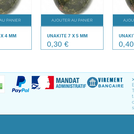
AU PANIER
AJOUTER AU PANIER
AJOU
 X 4 MM
UNAKITE 7 X 5 MM
UNAKIT
0,30 €
0,40
Price
Price
T
t
o
s