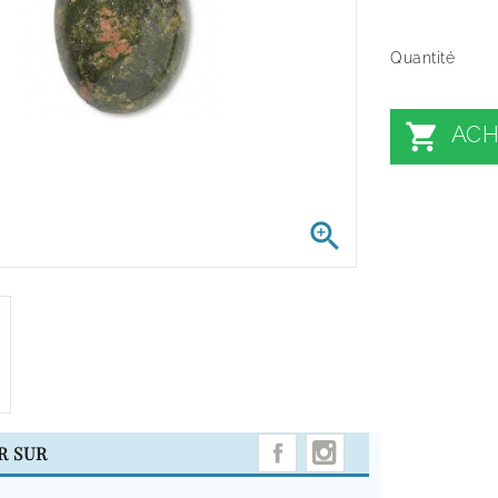
Quantité

ACH

INSTAGRAM
R SUR