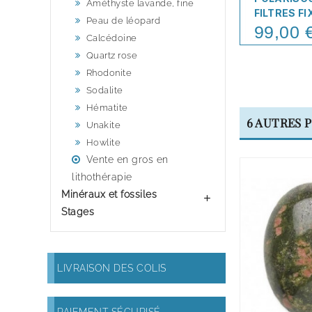
Améthyste lavande, fine
FILTRES FI
Peau de léopard
99,00 
Price
Calcédoine
Quartz rose
Rhodonite
Sodalite
Hématite
6 AUTRES 
Unakite
Howlite
Vente en gros en
lithothérapie
Minéraux et fossiles

Stages
LIVRAISON DES COLIS