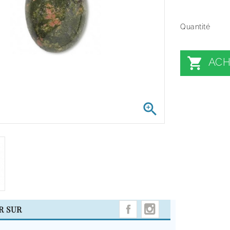
Quantité

ACH

INSTAGRAM
R SUR