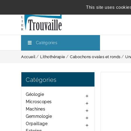
This site uses cookie
Catégories
Accueil
Lithothérapie
Cabochons ovales et ronds
Un
Catégories
Géologie

Microscopes

Machines

Gemmologie

Orpaillage
