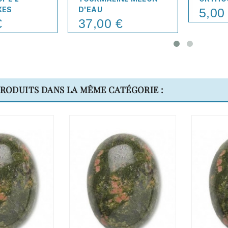
XES
D'EAU
5,00
Price
€
37,00 €
Price
PRODUITS DANS LA MÊME CATÉGORIE :