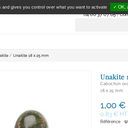
Service clientèle
s and gives you control over what you want to activate
✓ OK, a
du lundi au vendredi 
04 66 37 07 65
|
Con
akite
Unakite 18 x 25 mm
Unakite 
Cabochon ova
18 x 25 mm
1,00 €
0,83 € HT
Référence
U