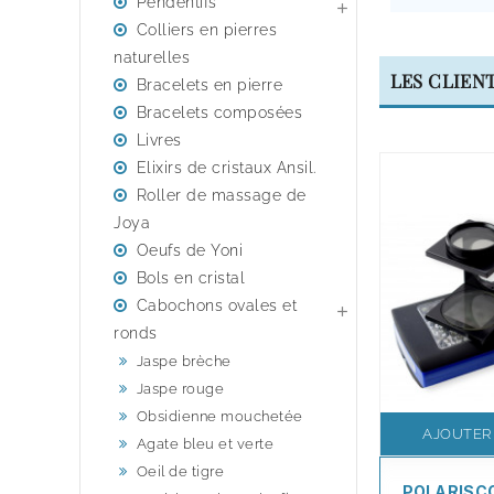
Pendentifs

Colliers en pierres
naturelles
LES CLIEN
Bracelets en pierre
Bracelets composées
Livres
Elixirs de cristaux Ansil.
Roller de massage de
Joya
Oeufs de Yoni
Bols en cristal
Cabochons ovales et

ronds
Jaspe brèche
Jaspe rouge
Obsidienne mouchetée
AJOUTER
Agate bleu et verte
Oeil de tigre
POLARISC