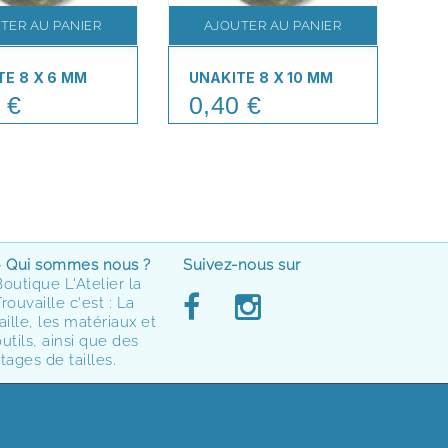
TER AU PANIER
AJOUTER AU PANIER
TE 8 X 6 MM
UNAKITE 8 X 10 MM
UN
 €
0,40 €
0
Price
Pr
> Qui sommes nous ?
Suivez-nous sur
Boutique L'Atelier la
rouvaille c'est : La
aille, les matériaux et
utils, ainsi que des
tages de tailles.