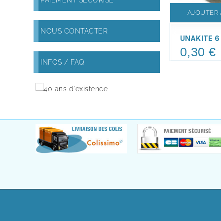
PAIEMENT SÉCURISÉ
AJOUTER 
NOUS CONTACTER
UNAKITE 6
0,30 €
Price
INFOS / FAQ