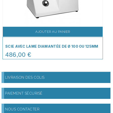
AJOUTER AU PANIER
SCIE AVEC LAME DIAMANTÉE DE Ø 100 OU 125MM
486,00 €
Price
LIVRAISON DES COLIS
PAIEMENT SÉCURISÉ
NOUS CONTACTER