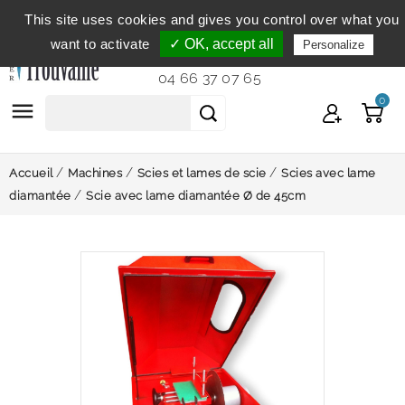
This site uses cookies and gives you control over what you
Service clientèle
du lundi au vendredi de 9h à 12h et
want to activate
✓ OK, accept all
Personalize
de 14h à 18h...
04 66 37 07 65
0

Accueil
Machines
Scies et lames de scie
Scies avec lame
diamantée
Scie avec lame diamantée Ø de 45cm