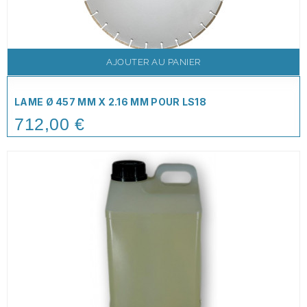
AJOUTER AU PANIER
LAME Ø 457 MM X 2.16 MM POUR LS18
712,00 €
Price