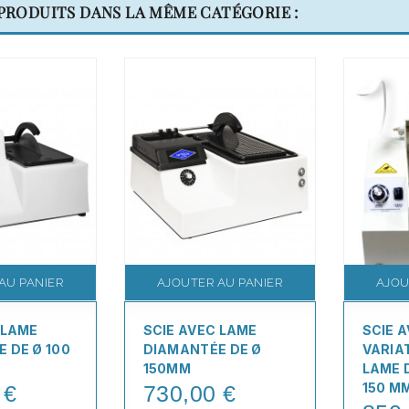
 PRODUITS DANS LA MÊME CATÉGORIE :
AU PANIER
AJOUTER AU PANIER
AJOU
 LAME
SCIE AVEC LAME
SCIE 
 DE Ø 100
DIAMANTÉE DE Ø
VARIA
150MM
LAME 
150 M
 €
730,00 €
Price
Price