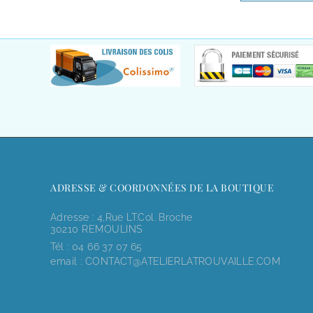
ADRESSE & COORDONNÉES DE LA BOUTIQUE
Adresse : 4,rue LT.Col. Broche
30210 REMOULINS
Tél :
04 66 37 07 65
email :
CONTACT@ATELIERLATROUVAILLE.COM