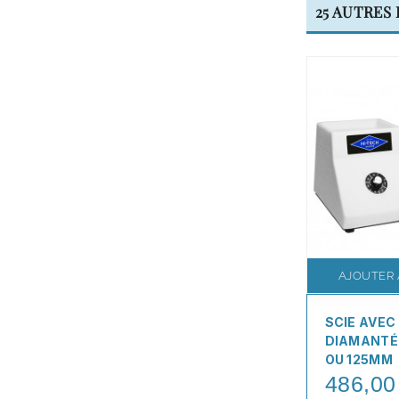
25 AUTRES
AJOUTER 
SCIE AVEC
DIAMANTÉE
OU 125MM
486,00
Price