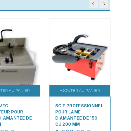
TER AU PANIER
AJOUTER AU PANIER
AVEC
SCIE PROFESSIONNEL
SC
TEUR POUR
POUR LAME
D
DIAMANTEE DE
DIAMANTEE DE 150
AV
M
OU 200 MM
1
Pr
Price