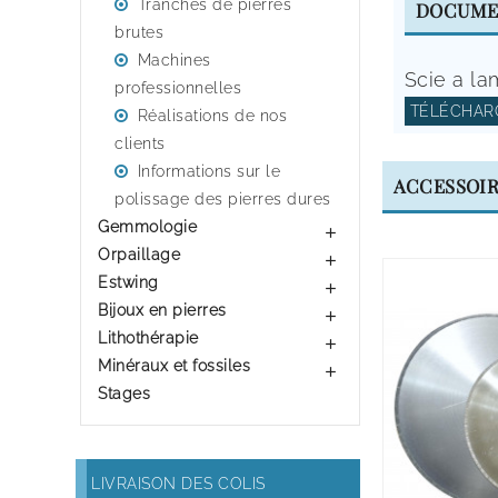
Tranches de pierres
DOCUME
brutes
Machines
Scie a l
professionnelles
TÉLÉCHARG
Réalisations de nos
clients
Informations sur le
ACCESSOI
polissage des pierres dures
Gemmologie

Orpaillage

Estwing

Bijoux en pierres

Lithothérapie

Minéraux et fossiles

Stages
LIVRAISON DES COLIS