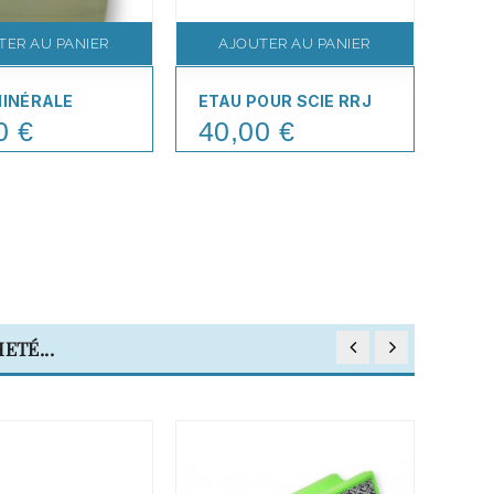
TER AU PANIER
AJOUTER AU PANIER
A
MINÉRALE
ETAU POUR SCIE RRJ
TAB
POL
0 €
40,00 €
Price
24
Pric
ETÉ...