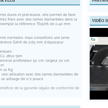
IR PLUS
rres dures et précieuses, elle permet de faire
très fines avec des lames diamantées dans la
VIDÉO 
 exemple la référence TS15HA de 0,40 mm
erres normales, nous conseillons une lame
férence G2HA de 0.65 mm d'épaisseur
niques :
 Cv, 2800 tpm
environ profondeur 50 cm, largeur 20 cm,
 cm
on 10 Kg
 une utilisation avec des lames diamantées de
 un alésage de 1/2 pouce
bénéficie de la garantie légale de conformité de