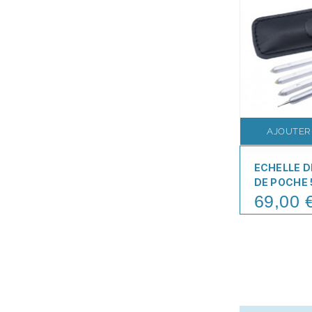
AJOUTER
ECHELLE D
DE POCHE 5
69,00 
Price