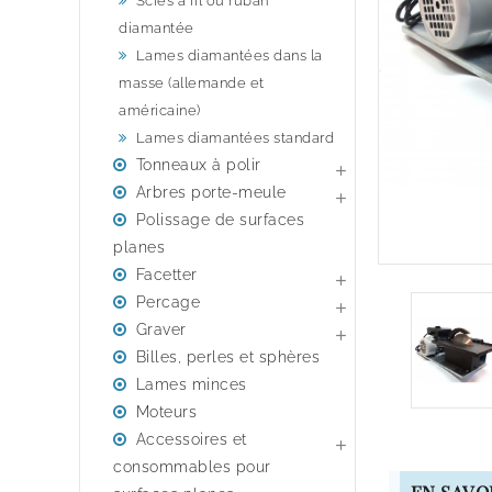
Scies à fil ou ruban
diamantée
Lames diamantées dans la
masse (allemande et
américaine)
Lames diamantées standard
Tonneaux à polir

Arbres porte-meule

Polissage de surfaces
planes
Facetter

Percage

Graver

Billes, perles et sphères
Lames minces
Moteurs
Accessoires et

consommables pour