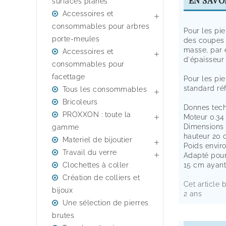
EN SAVO
surfaces planes
Accessoires et

consommables pour arbres
Pour les pie
porte-meules
des coupes 
masse, par
Accessoires et

d'épaisseur
consommables pour
facettage
Pour les pi
standard ré
Tous les consommables

Bricoleurs
Donnes tech
PROXXON : toute la
Moteur 0.34

Dimensions 
gamme
hauteur 20
Materiel de bijoutier

Poids envir
Travail du verre

Adapté pour
Clochettes à coller
15 cm ayant
Création de colliers et
Cet article 
bijoux
2 ans
Une sélection de pierres
brutes