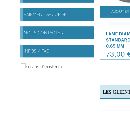
AJOUTER
PAIEMENT SÉCURISÉ
NOUS CONTACTER
LAME DIA
STANDARD
0.65 MM
INFOS / FAQ
73,00 
Price
LES CLIEN