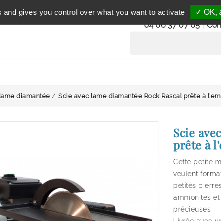
Service clientèle
s and gives you control over what you want to activate
✓ OK, a
du lundi au vendredi 
04 66 37 07 65
|
Con
 lame diamantée
Scie avec lame diamantée Rock Rascal prête à l'em
Scie ave
prête à l
Cette petite 
veulent forma
petites pierr
ammonites et 
précieuses