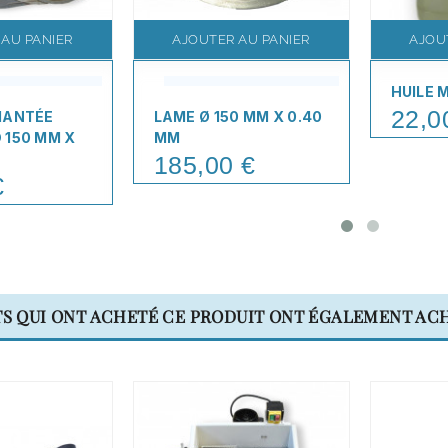
 AU PANIER
AJOUTER AU PANIER
AJOU
HUILE 
22,0
Price
MANTÉE
LAME Ø 150 MM X 0.40
 150 MM X
MM
185,00 €
Price
€
TS QUI ONT ACHETÉ CE PRODUIT ONT ÉGALEMENT ACH