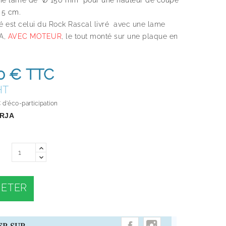
une lame de Ø 150 mm p
our une hauteur de coupe
 5 cm.
ué est celui du Rock Rascal livré avec une lame
A,
AVEC MOTEUR
, le tout monté sur une plaque en
00 €
TTC
HT
 d'éco-participation
RJA
ETER
INSTAGRAM
ER SUR