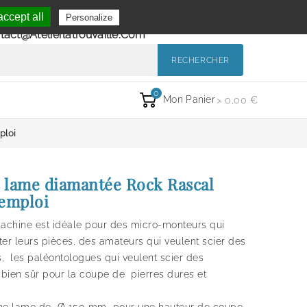
Se Connecter
ccept all
Personalize
de 9h à 12h et de 14h à 18h
Mon Compte
tact@atelierlatrouvaille.com
RECHERCHER
0
Mon Panier
> 0,00 €
ploi
c lame diamantée Rock Rascal
'emploi
machine est idéale pour des micro-monteurs qui
ter leurs pièces, des amateurs qui veulent scier des
es, les paléontologues qui veulent scier des
bien sûr pour
la coupe de pierres dures et