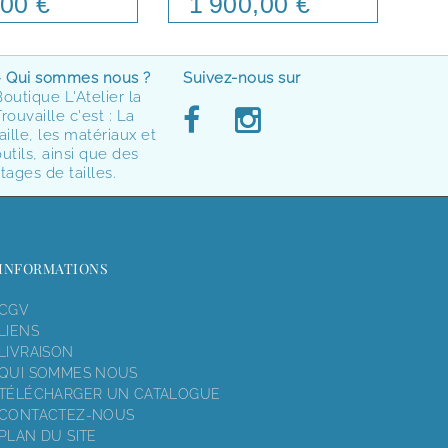
00 €
1 900,00 €
> Qui sommes nous ?
Suivez-nous sur
Boutique L'Atelier la
rouvaille c'est : La
aille, les matériaux et
utils, ainsi que des
tages de tailles.
INFORMATIONS
CGV
LIENS
LIVRAISON
QUI SOMMES NOUS
TÉLÉCHARGER UN CATALOGUE
CONTACTEZ-NOUS
PLAN DU SITE