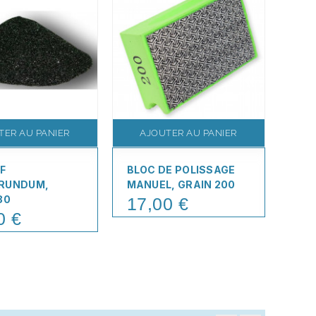
TER AU PANIER
AJOUTER AU PANIER
A
F
BLOC DE POLISSAGE
LOU
RUNDUM,
MANUEL, GRAIN 200
DE 
80
GRO
17,00 €
Price
0 €
39
Pric