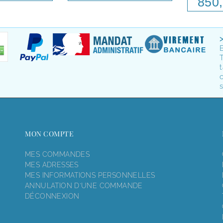
850,
T
t
o
s
MON COMPTE
MES COMMANDES
MES ADRESSES
MES INFORMATIONS PERSONNELLES
ANNULATION D'UNE COMMANDE
DÉCONNEXION