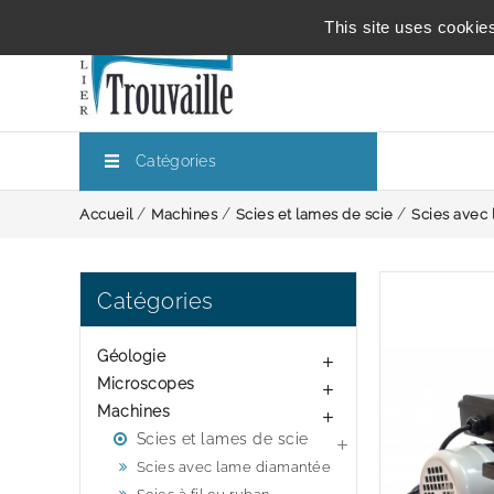
This site uses cookie
Catégories
Accueil
Machines
Scies et lames de scie
Scies avec
Catégories
Géologie

Microscopes

Machines

Scies et lames de scie

Scies avec lame diamantée