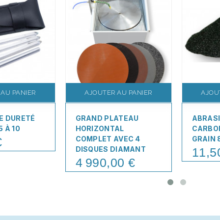
 AU PANIER
AJOUTER AU PANIER
AJOU
E DURETÉ
GRAND PLATEAU
ABRASI
 À 10
HORIZONTAL
CARBO
COMPLET AVEC 4
GRAIN 
€
DISQUES DIAMANT
11,5
Price
4 990,00 €
Price