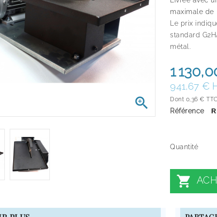
Livrée avec 
maximale de
Le prix indiq
standard G2H
métal.
1 130,
941,67 € 

Dont 0,36 € TTC
Référence
R
Quantité

ACH
PARTAG