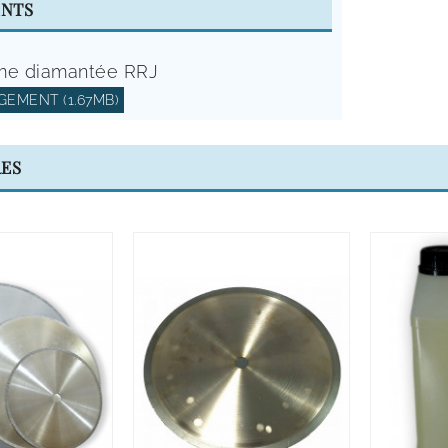
NTS
ame diamantée RRJ
EMENT (1.67MB)
RES