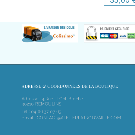
ADRESSE & COORDONNÉES DE LA BOUTIQUE
Adresse : 4,rue LT.Col. Broche
30210 REMOULINS
Tél :
04 66 37 07 65
email :
CONTACT@ATELIERLATROUVAILLE.COM