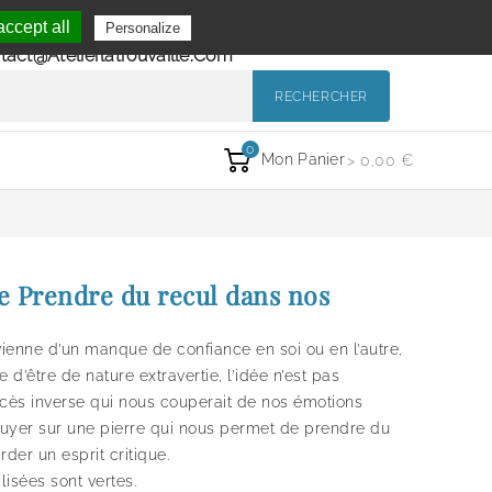
Se Connecter
ccept all
Personalize
de 9h à 12h et de 14h à 18h
Mon Compte
tact@atelierlatrouvaille.com
RECHERCHER
0
Mon Panier
> 0,00 €
 Prendre du recul dans nos
ienne d’un manque de confiance en soi ou en l’autre,
e d’être de nature extravertie, l’idée n’est pas
excès inverse qui nous couperait de nos émotions
uyer sur une pierre qui nous permet de prendre du
rder un esprit critique.
ilisées sont vertes.