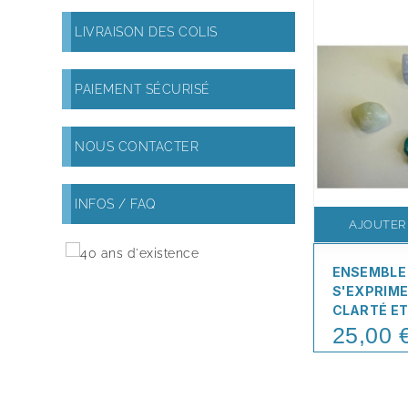
LIVRAISON DES COLIS
PAIEMENT SÉCURISÉ
NOUS CONTACTER
INFOS / FAQ
AJOUTER
ENSEMBLE
S'EXPRIME
CLARTÉ ET
25,00 
Price