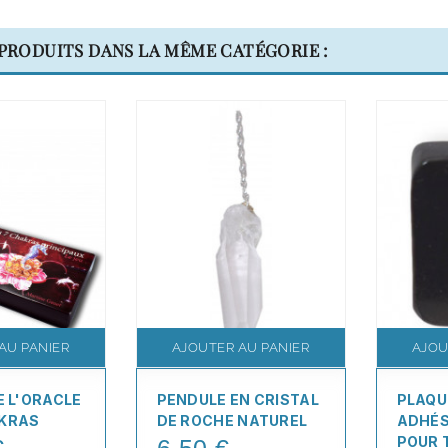
 PRODUITS DANS LA MÊME CATÉGORIE :
AU PANIER
AJOUTER AU PANIER
AJOU
E L'ORACLE
PENDULE EN CRISTAL
PLAQU
AKRAS
DE ROCHE NATUREL
ADHÉS
POUR 
€
6,50 €
Price