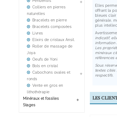
Pendentifs

Elles perme
Colliers en pierres
offrant la p
naturelles
bleues clai
Bracelets en pierre
générale, m
plus intelle
Bracelets composées
Avertissemen
Livres
indicatif, el
Elixirs de cristaux Ansil.
information 
Roller de massage de
Les propriét
Joya
minéraux cit
références e
Oeufs de Yoni
Sous réserv
Bols en cristal
textes cités 
Cabochons ovales et

respectifs.
ronds
Vente en gros en
lithothérapie
LES CLIEN
Minéraux et fossiles

Stages