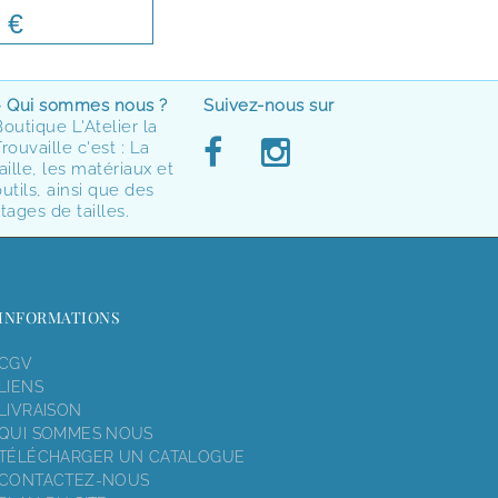
 €
> Qui sommes nous ?
Suivez-nous sur
Boutique L'Atelier la
rouvaille c'est : La
aille, les matériaux et
utils, ainsi que des
tages de tailles.
INFORMATIONS
CGV
LIENS
LIVRAISON
QUI SOMMES NOUS
TÉLÉCHARGER UN CATALOGUE
CONTACTEZ-NOUS