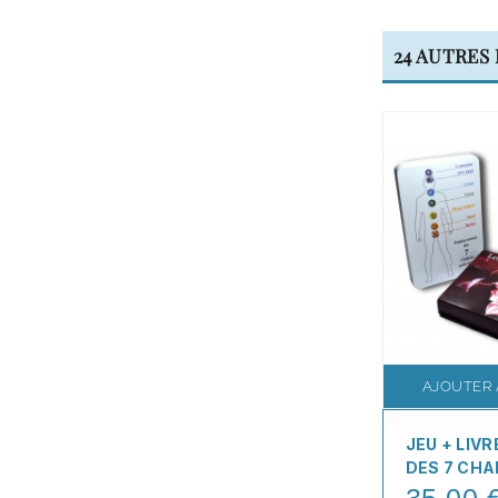
24 AUTRES
AJOUTER 
JEU + LIVR
DES 7 CH
35,00 
Price