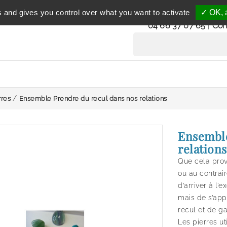
Service clientèle
s and gives you control over what you want to activate
✓ OK, a
du lundi au vendredi 
04 66 37 07 65
|
Con
rres
Ensemble Prendre du recul dans nos relations
Ensemble
relations
Que cela prov
ou au contrair
d’arriver à l’
mais de s’app
recul et de ga
Les pierres ut