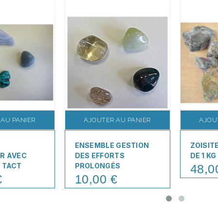
 AU PANIER
AJOUTER AU PANIER
AJOU
ENSEMBLE GESTION
ZOISIT
R AVEC
DES EFFORTS
DE 1 KG
 TACT
PROLONGÉS
48,0
Price
€
10,00 €
Price