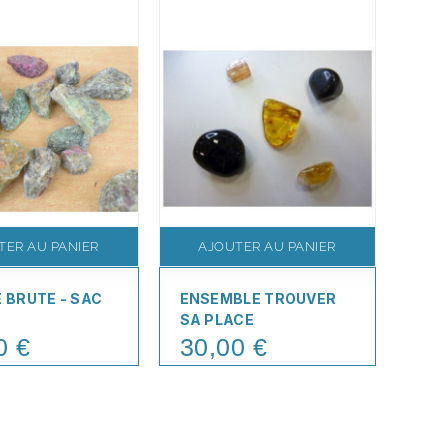
TER AU PANIER
AJOUTER AU PANIER
A
E BRUTE - SAC
ENSEMBLE TROUVER
ABR
SA PLACE
CA
GRA
0 €
30,00 €
Price
11
Pric