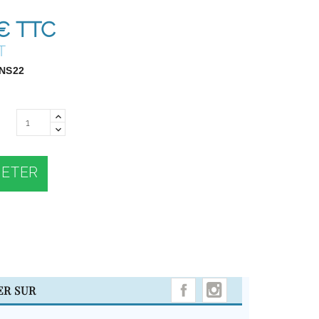
€
TTC
T
NS22
ETER
INSTAGRAM
ER SUR