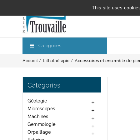
This site uses cookie
Catégories
Accueil
Lithothérapie
Accessoires et ensemble de pie
Catégories
Géologie

Microscopes

Machines

Gemmologie

Orpaillage
