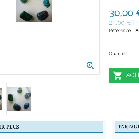
30,00 
25,00 € H
Référence
E
Quantité


ACH
IR PLUS
PARTAG