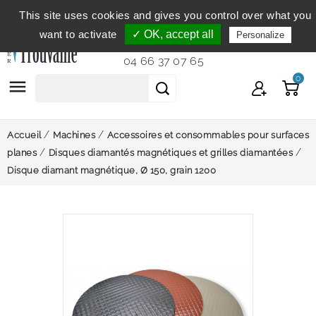
This site uses cookies and gives you control over what you
Service clientèle
du lundi au vendredi de 9h à 12h et
want to activate
✓ OK, accept all
Personalize
de 14h à 18h...
04 66 37 07 65
0

Accueil
Machines
Accessoires et consommables pour surfaces
planes
Disques diamantés magnétiques et grilles diamantées
Disque diamant magnétique, Ø 150, grain 1200