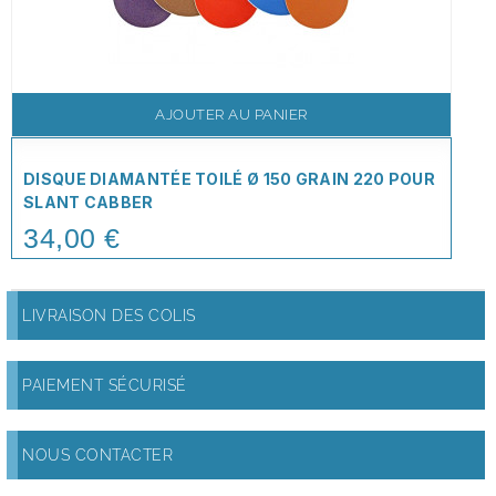
AJOUTER AU PANIER
DISQUE DIAMANTÉE TOILÉ Ø 150 GRAIN 220 POUR
SLANT CABBER
34,00 €
Price
LIVRAISON DES COLIS
PAIEMENT SÉCURISÉ
NOUS CONTACTER