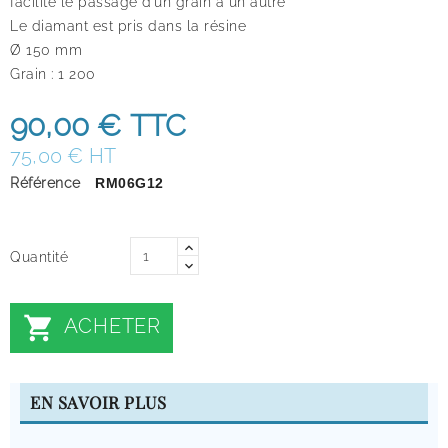
facilite le passage d’un grain à un autre
Le diamant est pris dans la résine
Ø 150 mm
Grain : 1 200
90,00 €
TTC
75,00 € HT
Référence
RM06G12
Quantité

ACHETER
EN SAVOIR PLUS