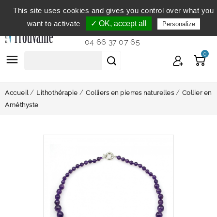
This site uses cookies and gives you control over what you
Service clientèle
du lundi au vendredi de 9h à 12h et
want to activate
✓ OK, accept all
Personalize
de 14h à 18h...
04 66 37 07 65
0

Accueil
Lithothérapie
Colliers en pierres naturelles
Collier en
Améthyste