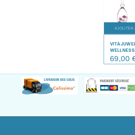
AJOUTER 
VITAJUWE
WELLNESS
69,00 
Price