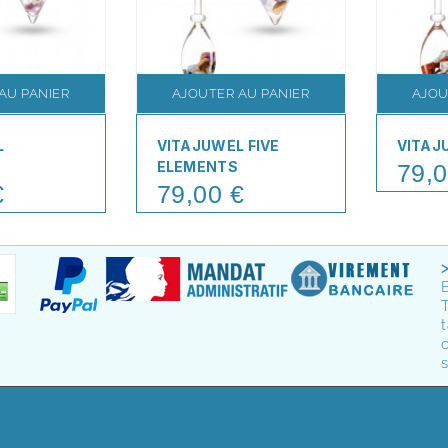
AU PANIER
AJOUTER AU PANIER
AJOU
L
VITAJUWEL FIVE
VITAJ
ELEMENTS
79,0
Price
€
79,00 €
Price
T
t
o
s