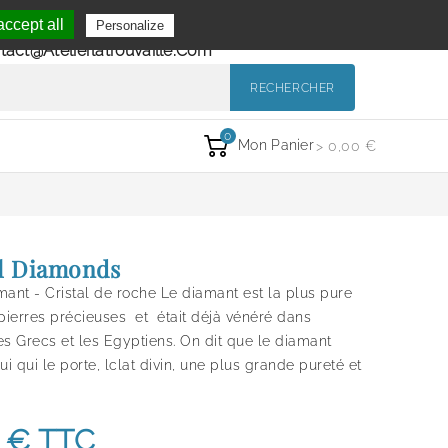
Se Connecter
ccept all
Personalize
de 9h à 12h et de 14h à 18h
Mon Compte
tact@atelierlatrouvaille.com
RECHERCHER
0
Mon Panier
> 0,00 €
l Diamonds
mant - Cristal de roche Le diamant est la plus pure
 pierres précieuses et était déjà vénéré dans
les Grecs et les Egyptiens. On dit que le diamant
ui qui le porte, lclat divin, une plus grande pureté et
 €
TTC