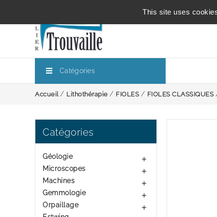
This site uses cookie
Catégories
Accueil
Lithothérapie
FIOLES
FIOLES CLASSIQUES
Catégories
Géologie

Microscopes

Machines

Gemmologie

Orpaillage
