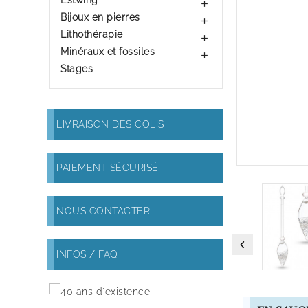
Estwing

Bijoux en pierres

Lithothérapie

Minéraux et fossiles

Stages
LIVRAISON DES COLIS
PAIEMENT SÉCURISÉ
NOUS CONTACTER
INFOS / FAQ