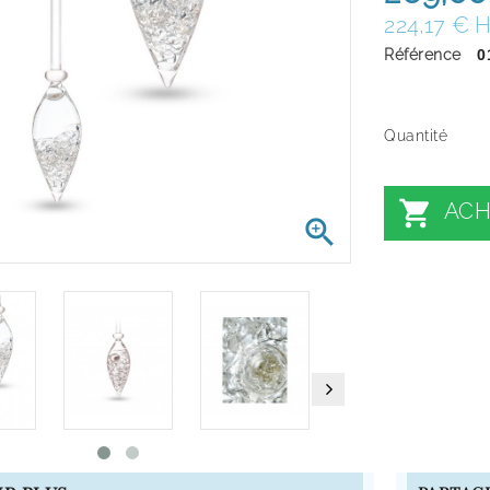
224,17 € 
Référence
0
Quantité

ACH
