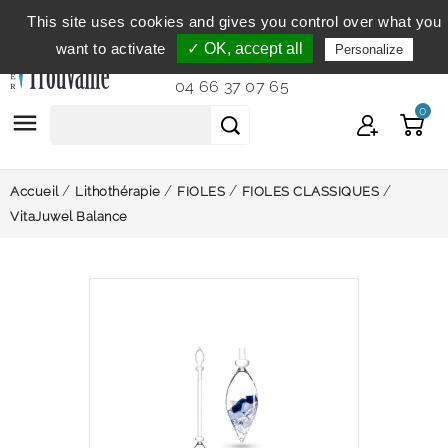
This site uses cookies and gives you control over what you
Service clientèle
du lundi au vendredi de 9h à 12h et
want to activate
✓ OK, accept all
Personalize
de 14h à 18h...
04 66 37 07 65
0

Accueil
Lithothérapie
FIOLES
FIOLES CLASSIQUES
VitaJuwel Balance