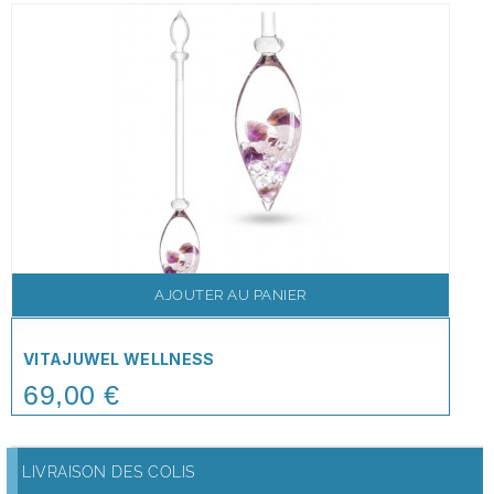
AJOUTER AU PANIER
VITAJUWEL WELLNESS
69,00 €
Price
LIVRAISON DES COLIS