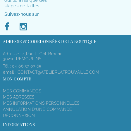
outils, ainsi que des
stages de tailles.
Suivez-nous sur
ADRESSE & COORDONNÉES DE LA BOUTIQUE
Adresse : 4,rue LT.Col. Broche
30210 REMOULINS
Tél :
04 66 37 07 65
email :
CONTACT@ATELIERLATROUVAILLE.COM
MON COMPTE
MES COMMANDES
MES ADRESSES
MES INFORMATIONS PERSONNELLES
ANNULATION D'UNE COMMANDE
DÉCONNEXION
INFORMATIONS