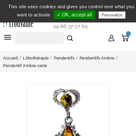
This site uses cookies and gives you control over what you
Service clientèle
du lundi au vendredi de 9h à 12h et
want to activate
✓ OK, accept all
Personalize
de 14h à 18h...
04 66 37 07 65
0

Accueil
Lithothérapie
Pendentifs
Pendentifs Ambre
Pendentif Ambre verte