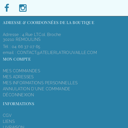
ADRESSE & COORDONNÉES DE LA BOUTIQUE
Adresse : 4,rue LT.Col. Broche
30210 REMOULINS
Tél :
04 66 37 07 65
email :
CONTACT@ATELIERLATROUVAILLE.COM
MON COMPTE
MES COMMANDES
MES ADRESSES
MES INFORMATIONS PERSONNELLES
ANNULATION D'UNE COMMANDE
DÉCONNEXION
INFORMATIONS
CGV
LIENS
LIVRAISON