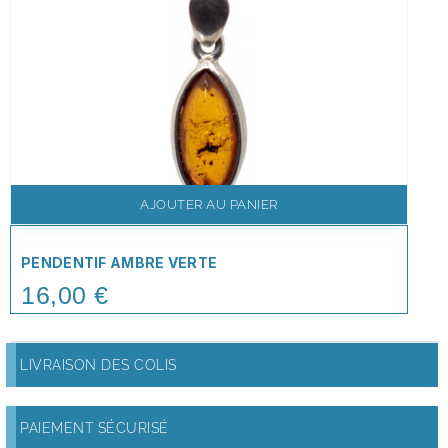
AJOUTER AU PANIER
PENDENTIF AMBRE VERTE
16,00 €
Price
LIVRAISON DES COLIS
PAIEMENT SÉCURISÉ