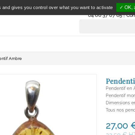
Service clientèle
s and gives you control over what you want to activate
✓ OK, a
du lundi au vendredi 
04 66 37 07 65
|
Con
entif Ambre
Pendent
Pendentif en 
Pendentif mon
Dimensions en
Tous nos pend
27,00 
22,50 € H