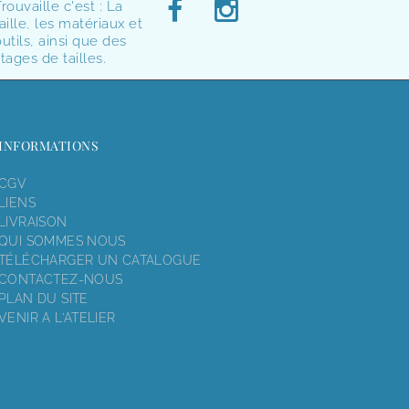
rouvaille c'est : La
aille, les matériaux et
utils, ainsi que des
tages de tailles.
INFORMATIONS
CGV
LIENS
LIVRAISON
QUI SOMMES NOUS
TÉLÉCHARGER UN CATALOGUE
CONTACTEZ-NOUS
PLAN DU SITE
VENIR A L'ATELIER