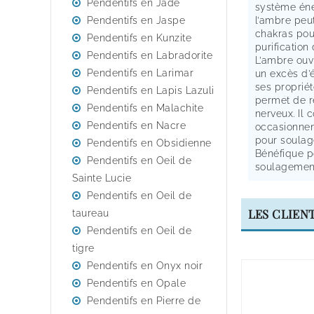
Pendentifs en Jade
système éner
Pendentifs en Jaspe
l’ambre peu
chakras pou
Pendentifs en Kunzite
purification
Pendentifs en Labradorite
L’ambre ouvr
Pendentifs en Larimar
un excès d’
ses propriét
Pendentifs en Lapis Lazuli
permet de r
Pendentifs en Malachite
nerveux. Il c
Pendentifs en Nacre
occasionnen
pour soulage
Pendentifs en Obsidienne
Bénéfique po
Pendentifs en Oeil de
soulagement
Sainte Lucie
Pendentifs en Oeil de
LES CLIEN
taureau
Pendentifs en Oeil de
tigre
Pendentifs en Onyx noir
Pendentifs en Opale
Pendentifs en Pierre de