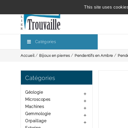
This site uses cookie
Catégories
Accueil
Bijoux en pierres
Pendentifs en Ambre
Pend
Catégories
Géologie

Microscopes

Machines

Gemmologie

Orpaillage
