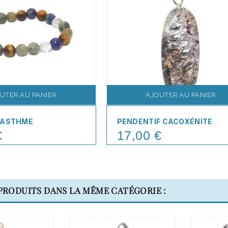
UTER AU PANIER
AJOUTER AU PANIER
 ASTHME
PENDENTIF CACOXÉNITE
€
17,00 €
Price
 PRODUITS DANS LA MÊME CATÉGORIE :