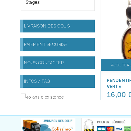
Stages
LIVRAISON DES COLIS
PAIEMENT SÉCURISÉ
NOUS CONTACTER
AJOUTER 
PENDENTI
INFOS / FAQ
VERTE
16,00 
Price