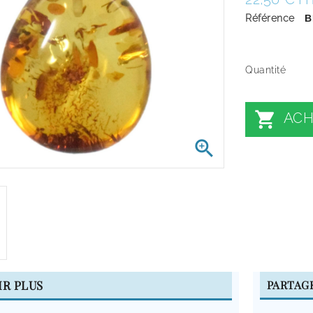
Référence
B
Quantité

ACH

IR PLUS
PARTAG