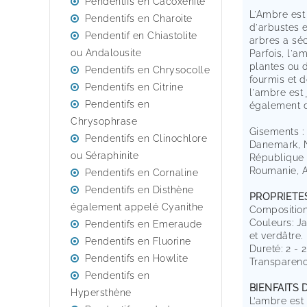
Pendentifs en Cacoxénite
L'Ambre est 
Pendentifs en Charoite
d'arbustes e
Pendentif en Chiastolite
arbres a séc
ou Andalousite
Parfois, l'a
plantes ou 
Pendentifs en Chrysocolle
fourmis et 
Pendentifs en Citrine
l'ambre est
Pendentifs en
également de
Chrysophrase
Gisements : 
Pendentifs en Clinochlore
Danemark, N
ou Séraphinite
République 
Roumanie, A
Pendentifs en Cornaline
Pendentifs en Disthène
PROPRIETE
également appelé Cyanithe
Composition
Couleurs: Ja
Pendentifs en Emeraude
et verdâtre.
Pendentifs en Fluorine
Dureté: 2 - 2
Pendentifs en Howlite
Transparenc
Pendentifs en
BIENFAITS 
Hypersthène
L’ambre est 