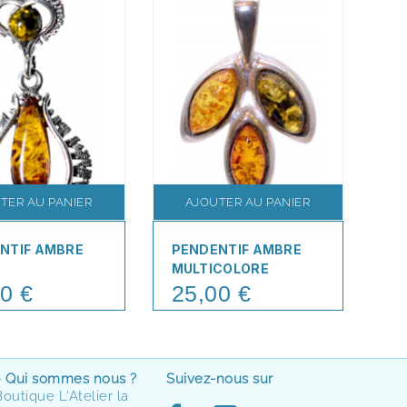
TER AU PANIER
AJOUTER AU PANIER
NTIF AMBRE
PENDENTIF AMBRE
PE
MULTICOLORE
C
0 €
25,00 €
2
Price
Pr
> Qui sommes nous ?
Suivez-nous sur
Boutique L'Atelier la