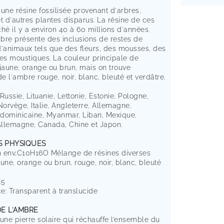
une résine fossilisée provenant d'arbres,
t d'autres plantes disparus. La résine de ces
hé il y a environ 40 à 60 millions d'années.
mbre présente des inclusions de restes de
d'animaux tels que des fleurs, des mousses, des
des moustiques. La couleur principale de
 jaune, orange ou brun, mais on trouve
 l'ambre rouge, noir, blanc, bleuté et verdâtre.
Russie, Lituanie, Lettonie, Estonie, Pologne,
orvège, Italie, Angleterre, Allemagne,
dominicaine, Myanmar, Liban, Mexique,
llemagne, Canada, Chine et Japon.
S PHYSIQUES
 env,C10H16O Mélange de résines diverses
une, orange ou brun, rouge, noir, blanc, bleuté
.5
e: Transparent à translucide
DE L'AMBRE
une pierre solaire qui réchauffe l’ensemble du