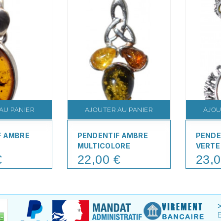
AU PANIER
AJOUTER AU PANIER
AJOU
F AMBRE
PENDENTIF AMBRE
PENDE
MULTICOLORE
VERTE
€
22,00 €
23,0
Price
Price