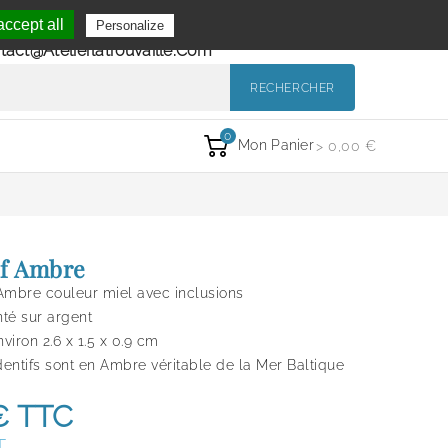
Se Connecter
ccept all
Personalize
de 9h à 12h et de 14h à 18h
Mon Compte
tact@atelierlatrouvaille.com
RECHERCHER
0
Mon Panier
> 0,00 €
if Ambre
Ambre couleur miel avec inclusions
té sur argent
viron 2.6 x 1.5 x 0.9 cm
entifs sont en Ambre véritable de la Mer Baltique
€
TTC
T