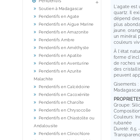
Pendentifs

L'agate est 
Soutien à Madagascar
quartz. Il e
Pendentifs en Agate
dépend des d
Pendentifs en Aigue Marine
plus abonda
jaune, oran
Pendentifs en Amazonite
un minéral p
Pendentifs Ambre
couleurs viv
Pendentifs en Améthyste
À l'état nat
Pendentifs en Apatite
forme d'inc
de roches v
Pendentifs en Aventurine
des cristall
Pendentifs en Azurite
peuvent appa
Malachite
Gisements : 
Pendentifs en Calcédoine
Madagascar
Pendentifs en Cacoxénite
PROPRIETE
Pendentifs en CharoÏte
Groupe: Sili
Pendentifs en Chrysocolle
Composition
Couleurs: In
Pendentifs en Chiastolite ou
rubanée
Andalousite
Dureté: 6,5 -
Pendentifs en Clinochlore
Transparenc