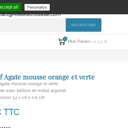
Se Connecter
ccept all
Personalize
de 9h à 12h et de 14h à 18h
Mon Compte
tact@atelierlatrouvaille.com
RECHERCHER
0
Mon Panier
> 0,00 €
f Agate mousse orange et verte
Agate mousse orange et verte
té avec bélière en métal argenté
iron 3.2 x 1.6 x 0.6 cm
€
TTC