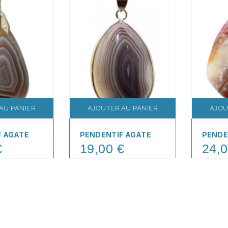
AU PANIER
AJOUTER AU PANIER
AJOU
F AGATE
PENDENTIF AGATE
PENDE
€
19,00 €
24,0
Price
Price