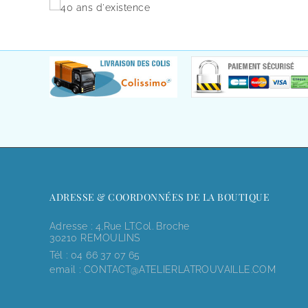
ADRESSE & COORDONNÉES DE LA BOUTIQUE
Adresse : 4,rue LT.Col. Broche
30210 REMOULINS
Tél :
04 66 37 07 65
email :
CONTACT@ATELIERLATROUVAILLE.COM