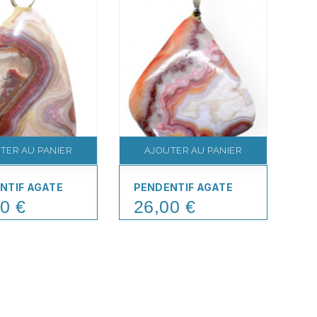
TER AU PANIER
AJOUTER AU PANIER
NTIF AGATE
PENDENTIF AGATE
PE
CR
0 €
26,00 €
Price
1
Pr