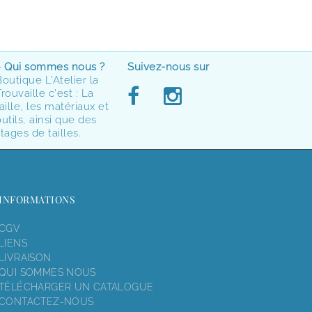
> Qui sommes nous ?
Suivez-nous sur
Boutique L'Atelier la
rouvaille c'est : La
aille, les matériaux et
utils, ainsi que des
tages de tailles.
INFORMATIONS
CGV
LIENS
LIVRAISON
QUI SOMMES NOUS
TÉLÉCHARGER UN CATALOGUE
CONTACTEZ-NOUS