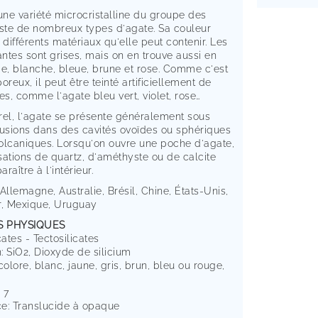
une variété microcristalline du groupe des
xiste de nombreux types d'agate. Sa couleur
ifférents matériaux qu'elle peut contenir. Les
ntes sont grises, mais on en trouve aussi en
ge, blanche, bleue, brune et rose. Comme c'est
oreux, il peut être teinté artificiellement de
es, comme l'agate bleu vert, violet, rose…
urel, l'agate se présente généralement sous
lusions dans des cavités ovoïdes ou sphériques
olcaniques. Lorsqu'on ouvre une poche d'agate,
isations de quartz, d'améthyste ou de calcite
raître à l'intérieur.
Allemagne, Australie, Brésil, Chine, États-Unis,
, Mexique, Uruguay
S PHYSIQUES
cates - Tectosilicates
: SiO2, Dioxyde de silicium
colore, blanc, jaune, gris, brun, bleu ou rouge,
 7
e: Translucide à opaque