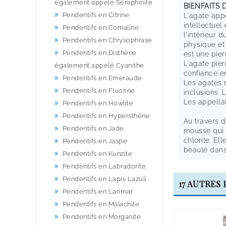
également appelé Séraphinite
BIENFAITS 
Pendentifs en Citrine
L'agate app
intellectuel
Pendentifs en Cornaline
l'intérieur 
Pendentifs en Chrysophrase
physique et 
Pendentifs en Disthène
est une pie
L'agate pier
également appelé Cyanithe
confiance en
Pendentifs en Emeraude
Les agates n
Pendentifs en Fluorine
inclusions. 
Les appellat
Pendentifs en Howlite
Pendentifs en Hypersthène
Au travers 
Pendentifs en Jade
mousse qui s
chlorite. El
Pendentifs en Jaspe
beauté dans
Pendentifs en Kunzite
Pendentifs en Labradorite
Pendentifs en Lapis Lazuli
17 AUTRES
Pendentifs en Larimar
Pendentifs en Malachite
Pendentifs en Morganite