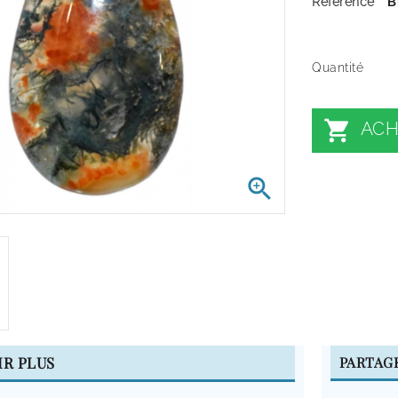
Référence
B
Quantité

ACH

IR PLUS
PARTAG