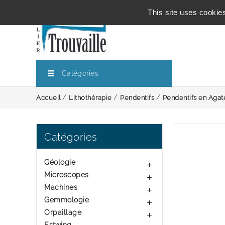
This site uses cookie
Catégories
Accueil
Lithothérapie
Pendentifs
Pendentifs en Agat
Catégories
Géologie

Microscopes

Machines

Gemmologie

Orpaillage
