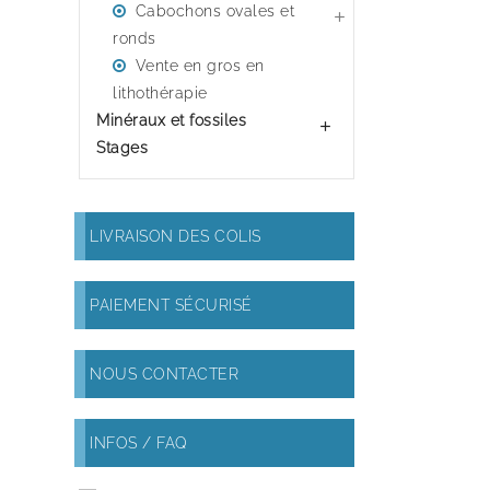
Cabochons ovales et

ronds
Vente en gros en
lithothérapie
Minéraux et fossiles

Stages
LIVRAISON DES COLIS
PAIEMENT SÉCURISÉ
NOUS CONTACTER
INFOS / FAQ