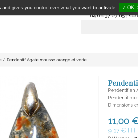
Service clientèle
s and gives you control over what you want to activate
✓ OK, a
du lundi au vendredi 
04 66 37 07 65
|
Con
e
Pendentif Agate mousse orange et verte
Pendenti
Pendentif en 
Pendentif mon
Dimensions env
11,00 
9,17 € HT