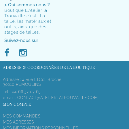
> Qui sommes nous ?
Boutique L'Atelier la
Trouvaille c'est : La
taille, les matériaux et
outils, ainsi que des
stages de tailles.
Suivez-nous sur
ADRESSE & COORDONNÉES DE LA BOUTIQUE
Adresse : 4,rue LT.Col. Broche
30210 REMOULINS
Tél :
04 66 37 07 65
email :
CONTACT@ATELIERLATROUVAILLE.COM
MON COMPTE
MES COMMANDES
MES ADRESSES
MES INFORMATIONS PERSONNELLES