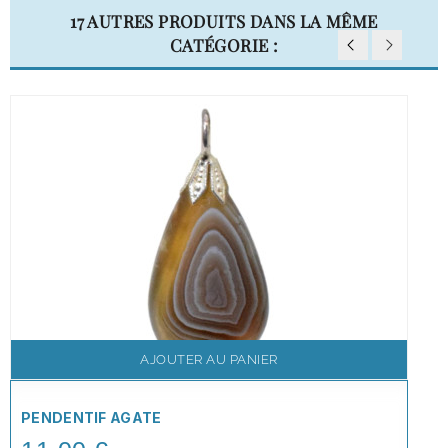
17 AUTRES PRODUITS DANS LA MÊME
CATÉGORIE :
AJOUTER AU PANIER
PENDENTIF AGATE
Price