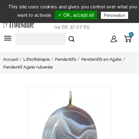
This site uses cookies and gives you control over what you
Service clientèle
du lundi au vendredi de 9h à 12h et
want to activate
✓ OK, accept all
Personalize
de 14h à 18h...
04 66 37 07 65
0

Accueil
Lithothérapie
Pendentifs
Pendentifs en Agate
Pendentif Agate rubanée