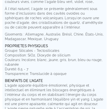
couleurs vives, comme l'agate bleu vert, violet, rose…
À l'état naturel, l'agate se présente généralement sous
forme d'inclusions dans des cavités ovoïdes ou
sphériques de roches volcaniques. Lorsqu'on ouvre une
poche d'agate, des cristallisations de quartz, d'améthyste
ou de calcite peuvent apparaître à l'intérieur.
Gisements : Allemagne, Australie, Brésil, Chine, États-Unis,
Madagascar, Mexique, Uruguay
PROPRIETES PHYSIQUES
Groupe: Silicates - Tectosilicates
Composition: SiO2, Dioxyde de silicium
Couleurs: Incolore, blanc, jaune, gris, brun, bleu ou rouge,
rubanée
Dureté: 6,5 - 7
Transparence: Translucide à opaque
BIENFAITS DE L’AGATE
L'agate apporte équilibre émotionnel, physique et
intellectuel en éliminant les blocages énergétiques à
l'intérieur du corps et en stabilisant l'énergie du corps
physique et en harmonisant l’équilibre yin et yang. L'agate
est une pierre apaisante, calmante qui agit en douceur.
L'agate pierre naturelle aide à l'acceptation de soi, la