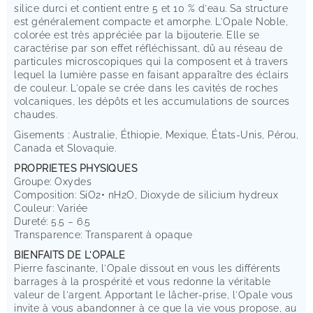
silice durci et contient entre 5 et 10 % d'eau. Sa structure
est généralement compacte et amorphe. L'Opale Noble,
colorée est très appréciée par la bijouterie. Elle se
caractérise par son effet réfléchissant, dû au réseau de
particules microscopiques qui la composent et à travers
lequel la lumière passe en faisant apparaître des éclairs
de couleur. L'opale se crée dans les cavités de roches
volcaniques, les dépôts et les accumulations de sources
chaudes.
Gisements : Australie, Éthiopie, Mexique, États-Unis, Pérou,
Canada et Slovaquie.
PROPRIETES PHYSIQUES
Groupe: Oxydes
Composition: SiO2• nH2O, Dioxyde de silicium hydreux
Couleur: Variée
Dureté: 5.5 – 6.5
Transparence: Transparent à opaque
BIENFAITS DE L'OPALE
Pierre fascinante, l'Opale dissout en vous les différents
barrages à la prospérité et vous redonne la véritable
valeur de l'argent. Apportant le lâcher-prise, l'Opale vous
invite à vous abandonner à ce que la vie vous propose, au