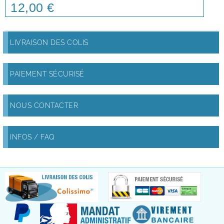
12,00 €
Price
LIVRAISON DES COLIS
PAIEMENT SÉCURISÉ
NOUS CONTACTER
INFOS / FAQ