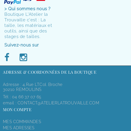
> Qui sommes nous ?
Boutique L'Atelier la
Trouvaille c'est : La
taille, les matériaux et
outils, ainsi que des
stages de tailles.
Suivez-nous sur
ADRESSE & COORDONNÉES DE LA BOUTIQUE
Adresse : 4,rue LT.Col. Broche
30210 REMOULINS
Tél :
04 66 37 07 65
email :
CONTACT@ATELIERLATROUVAILLE.COM
MON COMPTE
MES COMMANDES
MES ADRESSES