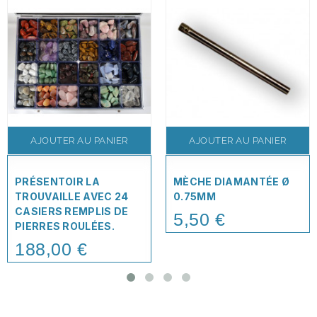
AJOUTER AU PANIER
AJOUTER AU PANIER
PRÉSENTOIR LA
MÈCHE DIAMANTÉE Ø
TROUVAILLE AVEC 24
0.75MM
CASIERS REMPLIS DE
5,50 €
Price
PIERRES ROULÉES.
188,00 €
Price