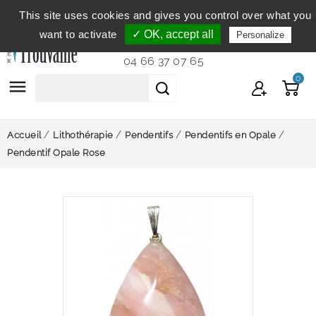
This site uses cookies and gives you control over what you
Service clientèle
du lundi au vendredi de 9h à 12h et
want to activate
✓ OK, accept all
Personalize
de 14h à 18h...
04 66 37 07 65
0

Accueil
Lithothérapie
Pendentifs
Pendentifs en Opale
Pendentif Opale Rose